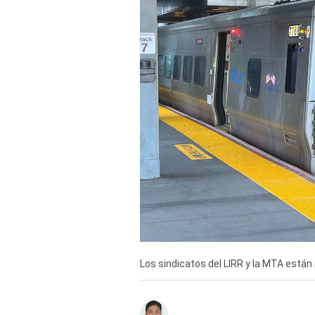
Derechos
Arco
Política
De
Cookies
Los sindicatos del LIRR y la MTA están 