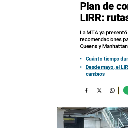
Plan de co
elcomercio.pe
LIRR: ruta
Términos
Y
Condiciones
La MTA ya presentó 
De
recomendaciones para
Uso
Queens y Manhattan
Oficinas
Concesionarias
Cuánto tiempo dura
Principios
Desde mayo, el LIR
Rectores
cambios
Buenas
Prácticas
Políticas
De
Privacidad
Política
Integrada
De
Gestión