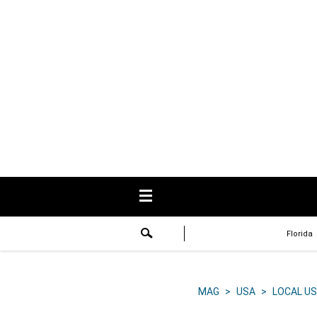
USA
Respuestas
Fama
Historias
Data
Videos
Recetas
Florida
Virales
Lo último
MAG
>
USA
>
LOCAL US
Volver a El Comercio