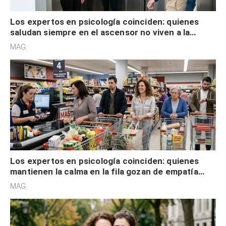
Los expertos en psicología coinciden: quienes
saludan siempre en el ascensor no viven a la
defensiva y tienen apertura social
MAG.
Los expertos en psicología coinciden: quienes
mantienen la calma en la fila gozan de empatía
cognitiva, gratitud y no solo tienen autocontrol
MAG.