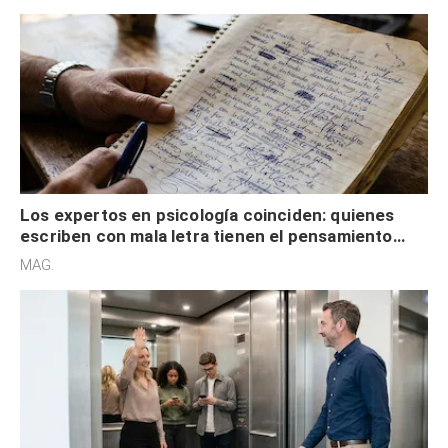
externa
Los expertos en psicología coinciden: quienes
escriben con mala letra tienen el pensamiento
acelerado y no lo hacen por desinterés
MAG.