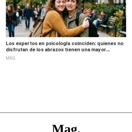
Los expertos en psicología coinciden: quienes no
disfrutan de los abrazos tienen una mayor
sensibilidad a los estímulos físicos y no es por
MAG.
desinterés