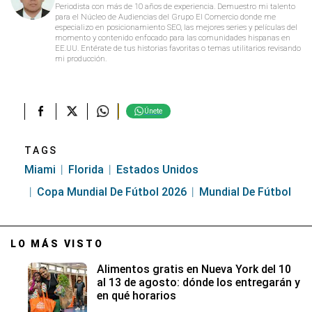
Periodista con más de 10 años de experiencia. Demuestro mi talento
para el Núcleo de Audiencias del Grupo El Comercio donde me
especializo en posicionamiento SEO, las mejores series y películas del
momento y contenido enfocado para las comunidades hispanas en
EE.UU. Entérate de tus historias favoritas o temas utilitarios revisando
mi producción.
Únete
TAGS
Miami
Florida
Estados Unidos
Copa Mundial De Fútbol 2026
Mundial De Fútbol
LO MÁS VISTO
Alimentos gratis en Nueva York del 10
al 13 de agosto: dónde los entregarán y
en qué horarios