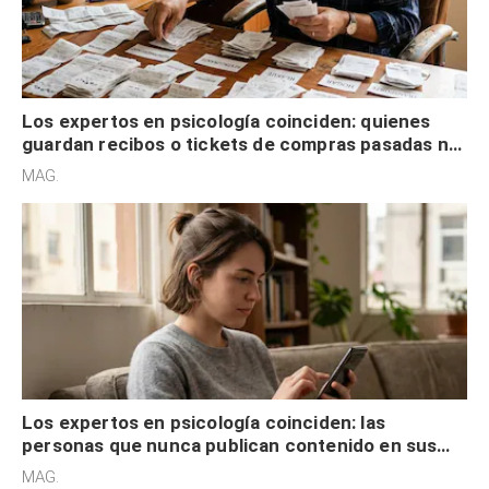
Los expertos en psicología coinciden: quienes
guardan recibos o tickets de compras pasadas no
son acumuladores, sino que tienen necesidad de
MAG.
control
Los expertos en psicología coinciden: las
personas que nunca publican contenido en sus
redes sociales no pretenden buscar validación
MAG.