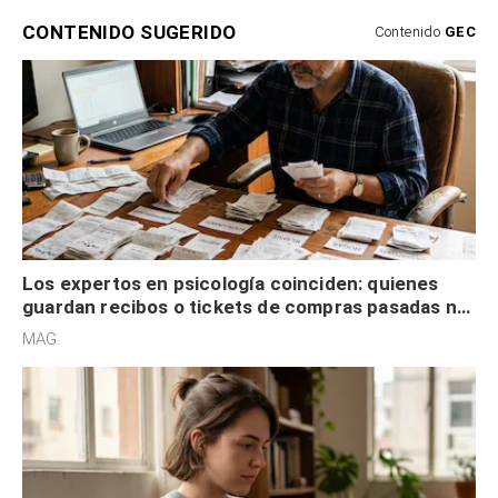
CONTENIDO SUGERIDO
Contenido
GEC
Los expertos en psicología coinciden: quienes
guardan recibos o tickets de compras pasadas no
son acumuladores, sino que tienen necesidad de
MAG.
control