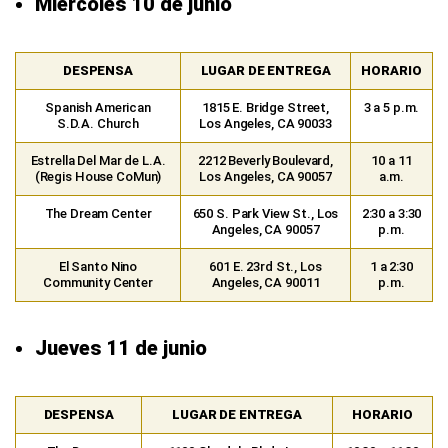
Miércoles 10 de junio
DESPENSA
LUGAR DE ENTREGA
HORARIO
Spanish American
1815 E. Bridge Street,
3 a 5 p.m.
S.D.A. Church
Los Angeles, CA 90033
Estrella Del Mar de L.A.
2212 Beverly Boulevard,
10 a 11
(Regis House CoMun)
Los Angeles, CA 90057
a.m.
The Dream Center
650 S. Park View St., Los
2:30 a 3:30
Angeles, CA 90057
p.m.
El Santo Nino
601 E. 23rd St., Los
1 a 2:30
Community Center
Angeles, CA 90011
p.m.
Jueves 11 de junio
DESPENSA
LUGAR DE ENTREGA
HORARIO