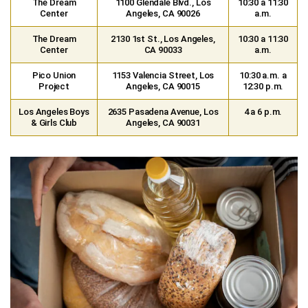
The Dream
1100 Glendale Blvd., Los
10:30 a 11:30
Center
Angeles, CA 90026
a.m.
The Dream
2130 1st St., Los Angeles,
10:30 a 11:30
Center
CA 90033
a.m.
Pico Union
1153 Valencia Street, Los
10:30 a.m. a
Project
Angeles, CA 90015
12:30 p.m.
Los Angeles Boys
2635 Pasadena Avenue, Los
4 a 6 p.m.
& Girls Club
Angeles, CA 90031