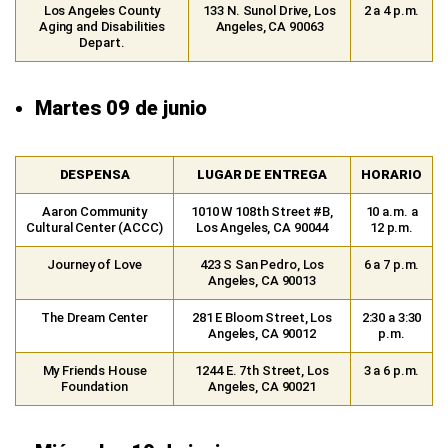
Los Angeles County
133 N. Sunol Drive, Los
2 a 4 p.m.
Aging and Disabilities
Angeles, CA 90063
Depart.
Martes 09 de junio
DESPENSA
LUGAR DE ENTREGA
HORARIO
Aaron Community
1010 W 108th Street #B,
10 a.m. a
Cultural Center (ACCC)
Los Angeles, CA 90044
12 p.m.
Journey of Love
423 S San Pedro, Los
6 a 7 p.m.
Angeles, CA 90013
The Dream Center
281 E Bloom Street, Los
2:30 a 3:30
Angeles, CA 90012
p.m.
My Friends House
1244 E. 7th Street, Los
3 a 6 p.m.
Foundation
Angeles, CA 90021