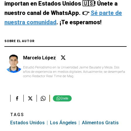
importan en Estados Unidos 🇺🇸! Únete a
nuestro canal de WhatsApp. 👉
Sé parte de
nuestra comunidad
. ¡Te esperamos!
SOBRE EL AUTOR
Marcelo López
Estudió Periodismo en la Universidad Jaime Bausate y Meza. Dos
años de experiencia en medios digitales. Actualmente, se desempeña
como Redactor Real Time de Mag.
Únete
TAGS
Estados Unidos
Los Ángeles
Alimentos Gratis