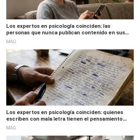
Los expertos en psicología coinciden: las
personas que nunca publican contenido en sus
redes sociales no pretenden buscar validación
MAG.
externa
Los expertos en psicología coinciden: quienes
escriben con mala letra tienen el pensamiento
acelerado y no lo hacen por desinterés
MAG.