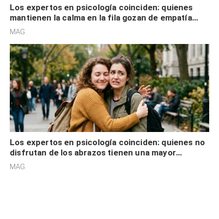
Los expertos en psicología coinciden: quienes
mantienen la calma en la fila gozan de empatía
cognitiva, gratitud y no solo tienen autocontrol
MAG.
Los expertos en psicología coinciden: quienes no
disfrutan de los abrazos tienen una mayor
sensibilidad a los estímulos físicos y no es por
MAG.
desinterés