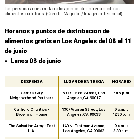
Las personas que acudan a los puntos de entrega recibirán
alimentos nutritivos. (Crédito: Magnific / Imagen referencial)
Horarios y puntos de distribución de
alimentos gratis en Los Ángeles del 08 al 11
de junio
Lunes 08 de junio
DESPENSA
LUGAR DE ENTREGA
HORARIO
Central City
501 S. Bixel Street, Los
2 a 5 p.m.
Neighborhood Partners
Angeles, CA 90017
Catholic Charities -
1307 Warren Street, Los
9 a.m. a
Brownson House
Angeles, CA 90033
12:30 p.m.
The Salvation Army - East
140 N. Eastman Avenue,
9 a.m. a
L.A.
Los Angeles, CA 90063
3:30 p.m.