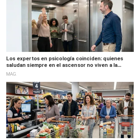
Los expertos en psicología coinciden: quienes
saludan siempre en el ascensor no viven a la
defensiva y tienen apertura social
MAG.