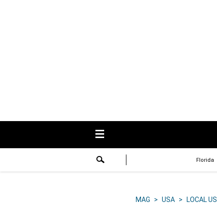
USA
Respuestas
Fama
Historias
Data
Videos
Recetas
Florida
Virales
Lo último
MAG
>
USA
>
LOCAL US
Volver a El Comercio