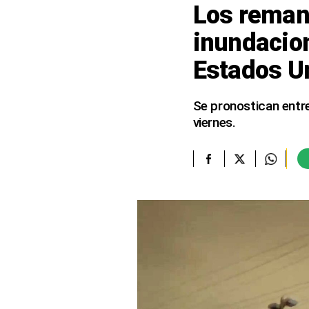
Los reman
elcomercio.pe
inundacion
Términos
Estados U
Y
Condiciones
De
Uso
Se pronostican entre
viernes.
Oficinas
Concesionarias
Principios
Rectores
Buenas
Prácticas
Políticas
De
Privacidad
Política
Integrada
De
Gestión