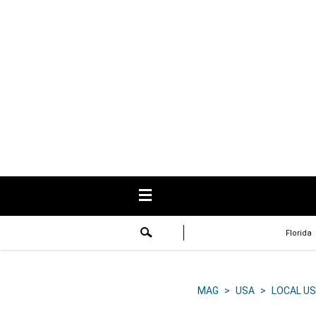
USA
Respuestas
Fama
Historias
Data
Videos
Recetas
Florida
Virales
Lo último
MAG
>
USA
>
LOCAL US
Volver a El Comercio