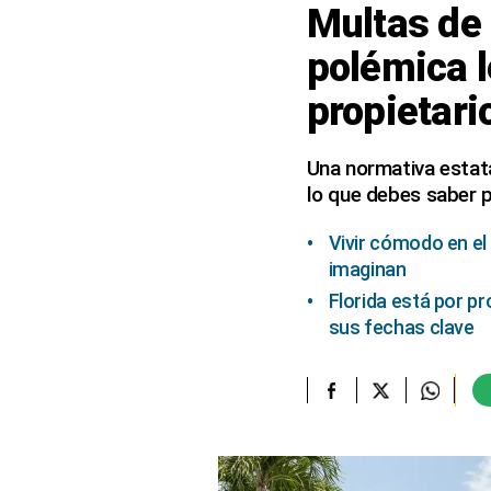
Multas de 
elcomercio.pe
polémica l
Términos
propietari
Y
Condiciones
De
Uso
Una normativa estata
lo que debes saber p
Oficinas
Concesionarias
Vivir cómodo en el
Principios
Rectores
imaginan
Florida está por p
Buenas
Prácticas
sus fechas clave
Políticas
De
Privacidad
Política
Integrada
De
Gestión