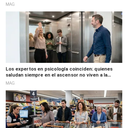
acelerado y no lo hacen por desinterés
MAG.
Los expertos en psicología coinciden: quienes
saludan siempre en el ascensor no viven a la
defensiva y tienen apertura social
MAG.