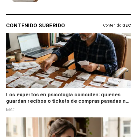
CONTENIDO SUGERIDO
Contenido
GEC
Los expertos en psicología coinciden: quienes
guardan recibos o tickets de compras pasadas no
son acumuladores, sino que tienen necesidad de
MAG.
control