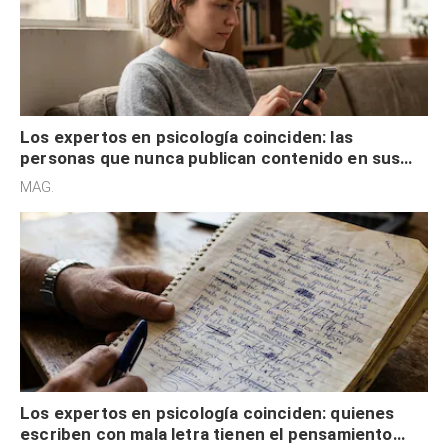
Los expertos en psicología coinciden: las
personas que nunca publican contenido en sus
redes sociales no pretenden buscar validación
MAG.
externa
Los expertos en psicología coinciden: quienes
escriben con mala letra tienen el pensamiento