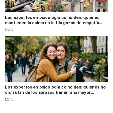
Los expertos en psicología coinciden: quienes
mantienen la calma en la fila gozan de empatía
cognitiva, gratitud y no solo tienen autocontrol
MAG.
Los expertos en psicología coinciden: quienes no
disfrutan de los abrazos tienen una mayor
sensibilidad a los estímulos físicos y no es por
MAG.
desinterés