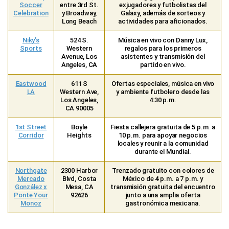
Soccer
entre 3rd St.
exjugadores y futbolistas del
Celebration
y Broadway,
Galaxy, además de sorteos y
Long Beach
actividades para aficionados.
Niky’s
524 S.
Música en vivo con Danny Lux,
Sports
Western
regalos para los primeros
Avenue, Los
asistentes y transmisión del
Angeles, CA
partido en vivo.
Eastwood
611 S
Ofertas especiales, música en vivo
LA
Western Ave,
y ambiente futbolero desde las
Los Angeles,
4:30 p.m.
CA 90005
1st Street
Boyle
Fiesta callejera gratuita de 5 p.m. a
Corridor
Heights
10 p.m. para apoyar negocios
locales y reunir a la comunidad
durante el Mundial.
Northgate
2300 Harbor
Trenzado gratuito con colores de
Mercado
Blvd, Costa
México de 4 p.m. a 7 p.m. y
González x
Mesa, CA
transmisión gratuita del encuentro
Ponte Your
92626
junto a una amplia oferta
Monoz
gastronómica mexicana.