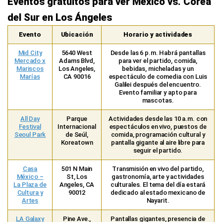
Eventos gratuitos para ver México vs. Corea
del Sur en Los Ángeles
Evento
Ubicación
Horario y actividades
Mid City
5640 West
Desde las 6 p.m. Habrá pantallas
Mercado x
Adams Blvd,
para ver el partido, comida,
Mariscos
Los Angeles,
bebidas, micheladas y un
Marías
CA 90016
espectáculo de comedia con Luis
Galilei después del encuentro.
Evento familiar y apto para
mascotas.
All Day
Parque
Actividades desde las 10 a.m. con
Festival
Internacional
espectáculos en vivo, puestos de
Seoul Park
de Seúl,
comida, programación cultural y
Koreatown
pantalla gigante al aire libre para
seguir el partido.
Casa
501 N Main
Transmisión en vivo del partido,
México –
St, Los
gastronomía, arte y actividades
La Plaza de
Angeles, CA
culturales. El tema del día estará
Cultura y
90012
dedicado al estado mexicano de
Artes
Nayarit.
LA Galaxy
Pine Ave.,
Pantallas gigantes, presencia de