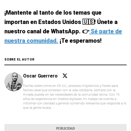
¡Mantente al tanto de los temas que
importan en Estados Unidos 🇺🇸! Únete a
nuestro canal de WhatsApp. 👉
Sé parte de
nuestra comunidad.
¡Te esperamos!
SOBRE EL AUTOR
Oscar Guerrero
Escribo sobre clima en EE.UU., procesos migratorios y frases para
fechas clave que conectan con la vida cotidiana, siempre con la
mirada puesta en las necesidades de la comunidad latina. Con 15
años de experiencia en medios digitales, mi trabajo se orienta a
informar con claridad y generar contenido relevante que responda a lo
que la gente busca.