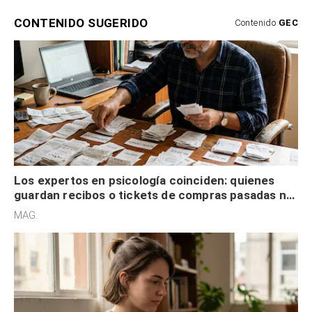
Los expertos en psicología coinciden: quienes
guardan recibos o tickets de compras pasadas no
son acumuladores, sino que tienen necesidad de
MAG.
control
Los expertos en psicología coinciden: las
personas que nunca publican contenido en sus
redes sociales no pretenden buscar validación
MAG.