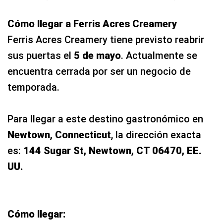
encuentra cerrada por ser un negocio de
temporada.
Para llegar a este destino gastronómico en
Newtown, Connecticut
, la dirección exacta
es:
144 Sugar St, Newtown, CT 06470, EE.
UU.
Cómo llegar:
Desde Nueva York (Manhattan): El trayecto
en auto toma aproximadamente 1 hora y 30
minutos. Debes tomar la I-684 N hacia
Danbury y luego conectar con la I-84 E