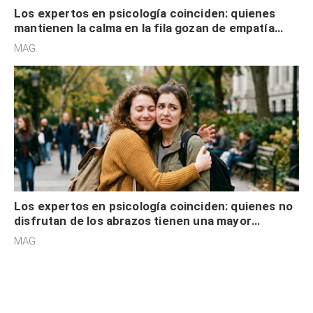
Los expertos en psicología coinciden: quienes no
disfrutan de los abrazos tienen una mayor
sensibilidad a los estímulos físicos y no es por
MAG.
desinterés