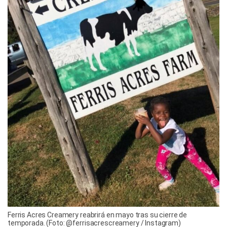
Ferris Acres Creamery reabrirá en mayo tras su cierre de
temporada. (Foto: @ferrisacrescreamery / Instagram)
Cómo llegar a Ferris Acres Creamery
Ferris Acres Creamery tiene previsto reabrir
sus puertas el
5 de mayo
. Actualmente se