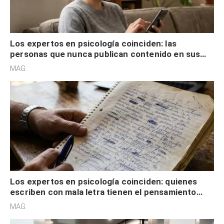
externa
Los expertos en psicología coinciden: quienes
escriben con mala letra tienen el pensamiento
acelerado y no lo hacen por desinterés
MAG.