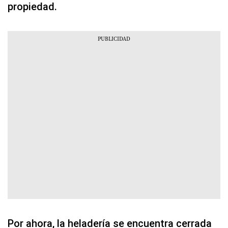
Por ahora, la heladería se encuentra cerrada
por temporada, pero tiene previsto reabrir el 5
de mayo.
Cabe agregar que no es la primera vez que