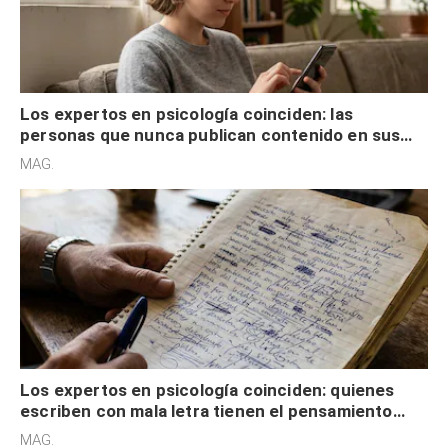
Los expertos en psicología coinciden: las
personas que nunca publican contenido en sus
redes sociales no pretenden buscar validación
MAG.
externa
Los expertos en psicología coinciden: quienes
escriben con mala letra tienen el pensamiento
acelerado y no lo hacen por desinterés
MAG.