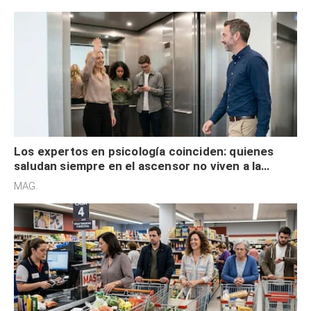
Los expertos en psicología coinciden: quienes
saludan siempre en el ascensor no viven a la
defensiva y tienen apertura social
MAG.