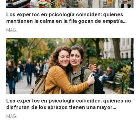
Los expertos en psicología coinciden: quienes
mantienen la calma en la fila gozan de empatía
cognitiva, gratitud y no solo tienen autocontrol
MAG.
Los expertos en psicología coinciden: quienes no
disfrutan de los abrazos tienen una mayor
sensibilidad a los estímulos físicos y no es por
MAG.
desinterés