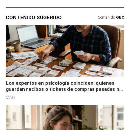
CONTENIDO SUGERIDO
Contenido
GEC
Los expertos en psicología coinciden: quienes
guardan recibos o tickets de compras pasadas no
son acumuladores, sino que tienen necesidad de
MAG.
control