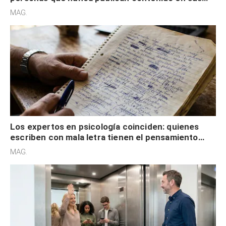
redes sociales no pretenden buscar validación
MAG.
externa
Los expertos en psicología coinciden: quienes
escriben con mala letra tienen el pensamiento
acelerado y no lo hacen por desinterés
MAG.