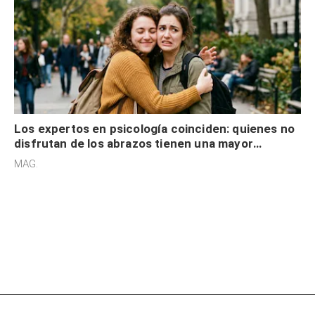
Los expertos en psicología coinciden: quienes no
disfrutan de los abrazos tienen una mayor
sensibilidad a los estímulos físicos y no es por
MAG.
desinterés