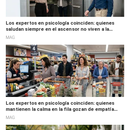
Los expertos en psicología coinciden: quienes
saludan siempre en el ascensor no viven a la
defensiva y tienen apertura social
MAG.
Los expertos en psicología coinciden: quienes
mantienen la calma en la fila gozan de empatía
cognitiva, gratitud y no solo tienen autocontrol
MAG.