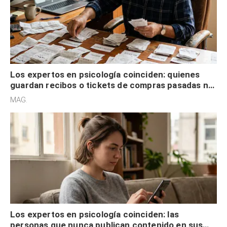
Los expertos en psicología coinciden: quienes
guardan recibos o tickets de compras pasadas no
son acumuladores, sino que tienen necesidad de
MAG.
control
Los expertos en psicología coinciden: las
personas que nunca publican contenido en sus