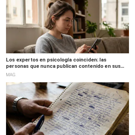
Los expertos en psicología coinciden: las
personas que nunca publican contenido en sus
redes sociales no pretenden buscar validación
MAG.
externa