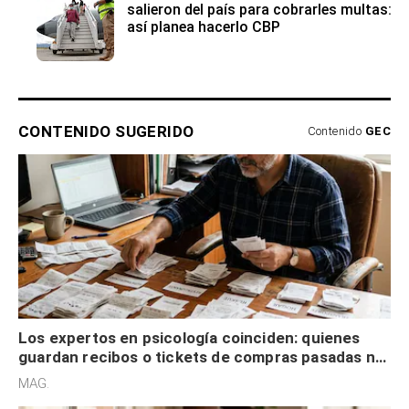
salieron del país para cobrarles multas:
así planea hacerlo CBP
CONTENIDO SUGERIDO
Contenido
GEC
Los expertos en psicología coinciden: quienes
guardan recibos o tickets de compras pasadas no
son acumuladores, sino que tienen necesidad de
MAG.
control