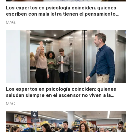
Los expertos en psicología coinciden: quienes
escriben con mala letra tienen el pensamiento
acelerado y no lo hacen por desinterés
MAG.
Los expertos en psicología coinciden: quienes
saludan siempre en el ascensor no viven a la
defensiva y tienen apertura social
MAG.