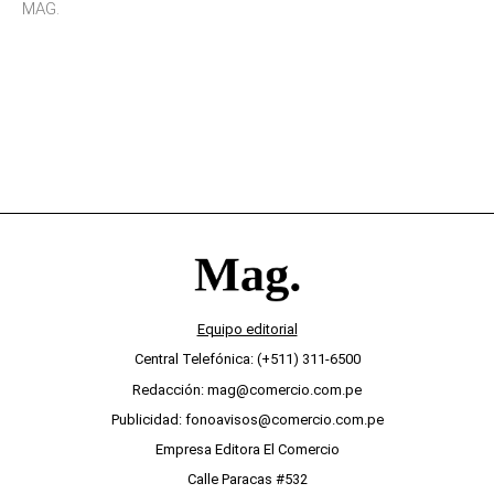
sensibilidad a los estímulos físicos y no es por
MAG.
desinterés
Equipo editorial
Central Telefónica: (+511) 311-6500
Redacción: mag@comercio.com.pe
Publicidad: fonoavisos@comercio.com.pe
Empresa Editora El Comercio
Calle Paracas #532