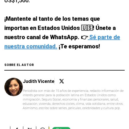
US$1,500.
¡Mantente al tanto de los temas que
importan en Estados Unidos 🇺🇸! Únete a
nuestro canal de WhatsApp. 👉
Sé parte de
nuestra comunidad.
¡Te esperamos!
SOBRE EL AUTOR
Judith Vicente
Periodista con más de 15 años de experiencia, redacto información de
interés general para la población latina en Estados Unidos como
inmigración, Seguro Social, economía y finanzas personales, salud,
educación, vivienda, derechos civiles, clima, vida cotidiana, entre otros.
Asimismo, escribo sobre series, películas, celebridades y cultura pop.