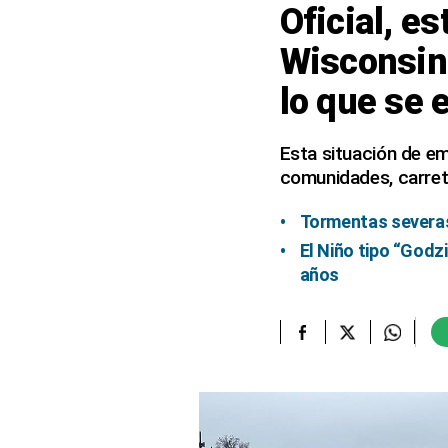
Oficial, e
elcomercio.pe
Wisconsin 
Términos
lo que se 
Y
Condiciones
De
Uso
Esta situación de em
comunidades, carrete
Oficinas
Concesionarias
Tormentas severas
Principios
Rectores
El Niño tipo “Godzi
años
Buenas
Prácticas
Políticas
De
Privacidad
Política
Integrada
De
Gestión