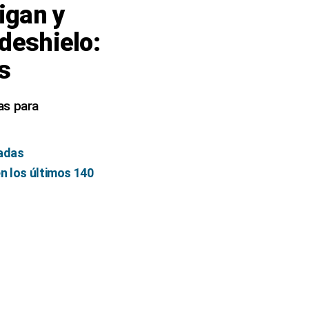
igan y
 deshielo:
s
as para
tadas
en los últimos 140