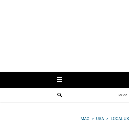
USA
Respuestas
Fama
Historias
Data
Videos
Recetas
Florida
Virales
Lo último
MAG
>
USA
>
LOCAL US
Volver a El Comercio