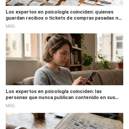
Los expertos en psicología coinciden: quienes
guardan recibos o tickets de compras pasadas no
son acumuladores, sino que tienen necesidad de
MAG.
control
Los expertos en psicología coinciden: las
personas que nunca publican contenido en sus
redes sociales no pretenden buscar validación
MAG.
externa