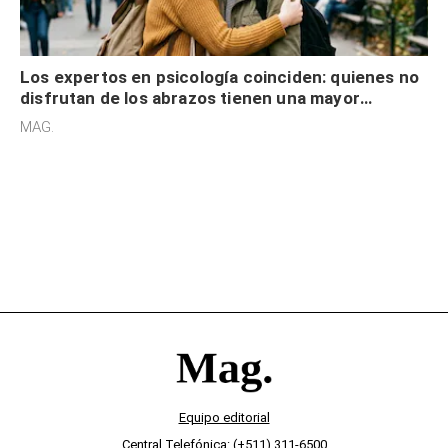
Los expertos en psicología coinciden: quienes no
disfrutan de los abrazos tienen una mayor
sensibilidad a los estímulos físicos y no es por
MAG.
desinterés
Equipo editorial
Central Telefónica: (+511) 311-6500