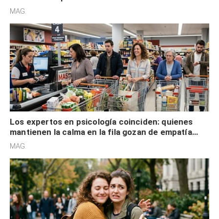
defensiva y tienen apertura social
MAG.
Los expertos en psicología coinciden: quienes
mantienen la calma en la fila gozan de empatía
cognitiva, gratitud y no solo tienen autocontrol
MAG.