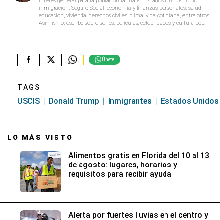
interés general para la población latina en Estados Unidos como
inmigración, Seguro Social, economía y finanzas personales, salud,
educación, vivienda, derechos civiles, clima, vida cotidiana, entre otros.
Asimismo, escribo sobre series, películas, celebridades y cultura pop.
Únete
TAGS
USCIS
Donald Trump
Inmigrantes
Estados Unidos
LO MÁS VISTO
Alimentos gratis en Florida del 10 al 13
de agosto: lugares, horarios y
requisitos para recibir ayuda
Alerta por fuertes lluvias en el centro y