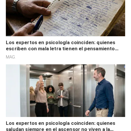
Los expertos en psicología coinciden: quienes
escriben con mala letra tienen el pensamiento
acelerado y no lo hacen por desinterés
MAG.
Los expertos en psicología coinciden: quienes
saludan siempre en el ascensor no viven a la