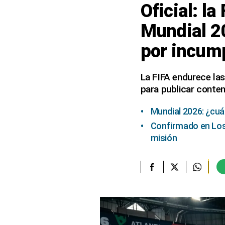
Oficial: l
elcomercio.pe
Mundial 20
Términos
por incump
Y
Condiciones
De
Uso
La FIFA endurece las
para publicar conten
Oficinas
Concesionarias
Mundial 2026: ¿cuá
Principios
Rectores
Confirmado en Los 
misión
Buenas
Prácticas
Políticas
De
Privacidad
Política
Integrada
De
Gestión