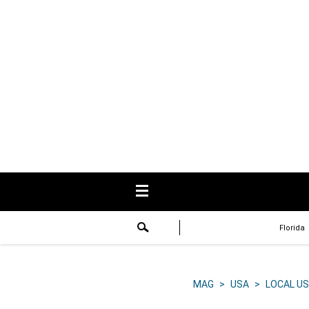
USA
Respuestas
Fama
Historias
Data
Videos
Recetas
Florida
Virales
Lo último
MAG
>
USA
>
LOCAL US
Volver a El Comercio