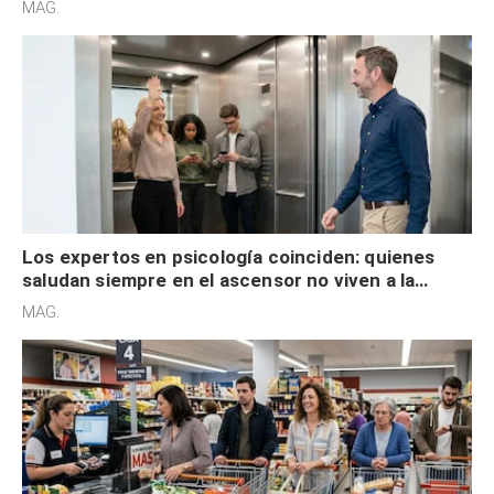
MAG.
Los expertos en psicología coinciden: quienes
saludan siempre en el ascensor no viven a la
defensiva y tienen apertura social
MAG.