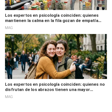
Los expertos en psicología coinciden: quienes
mantienen la calma en la fila gozan de empatía
cognitiva, gratitud y no solo tienen autocontrol
MAG.
Los expertos en psicología coinciden: quienes no
disfrutan de los abrazos tienen una mayor
sensibilidad a los estímulos físicos y no es por
MAG.
desinterés