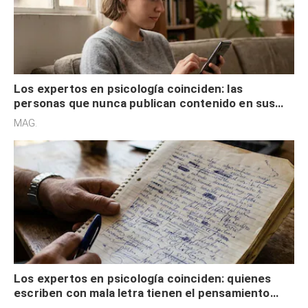
Los expertos en psicología coinciden: las
personas que nunca publican contenido en sus
redes sociales no pretenden buscar validación
MAG.
externa
Los expertos en psicología coinciden: quienes
escriben con mala letra tienen el pensamiento
acelerado y no lo hacen por desinterés