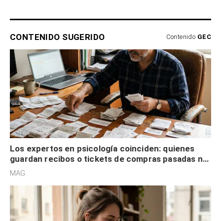
CONTENIDO SUGERIDO
Contenido
GEC
Los expertos en psicología coinciden: quienes
guardan recibos o tickets de compras pasadas no
son acumuladores, sino que tienen necesidad de
MAG.
control