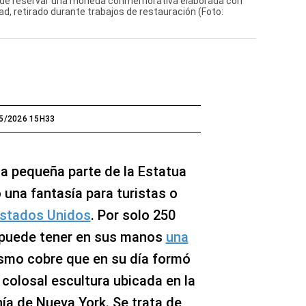
uede reservar una moneda conmemorativa elaborada con
tad, retirado durante trabajos de restauración (Foto:
5/2026 15H33
a pequeña parte de la Estatua
o una fantasía para turistas o
stados Unidos
. Por solo 250
a puede tener en sus manos
una
smo cobre que en su día formó
a colosal escultura ubicada en la
ahía de Nueva York. Se trata de