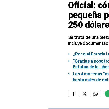
Oficial: c
elcomercio.pe
pequeña pa
Términos
250 dólar
Y
Condiciones
De
Uso
Se trata de una piez
incluye documentación
Oficinas
Concesionarias
¿Por qué Francia l
Principios
Rectores
“Gracias a nosotro
Estatua de la Libe
Buenas
Prácticas
Las 4 monedas “mo
Políticas
hasta miles de dól
De
Privacidad
Política
Integrada
De
Gestión