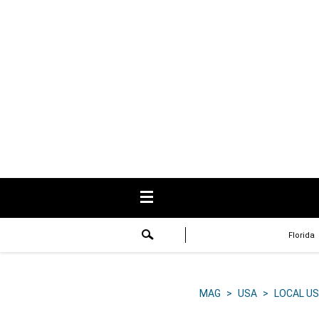
USA
Respuestas
Fama
Historias
Data
Videos
Recetas
Florida
Virales
Lo último
MAG
>
USA
>
LOCAL US
Volver a El Comercio