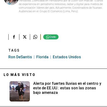
Periodista. Licenciada en Periodismo por la USMP con más de 15 años
de experiencia en periodismo televisivo, radial y digital para medios de
comunicación líderes del país. Actualmente, Coordinadora de Nuevas
Audiencias en el Grupo El Comercio (Lima, Perú).
Únete
TAGS
Ron DeSantis
Florida
Estados Unidos
LO MÁS VISTO
Alerta por fuertes lluvias en el centro y
este de EE.UU.: estas son las zonas
bajo amenaza