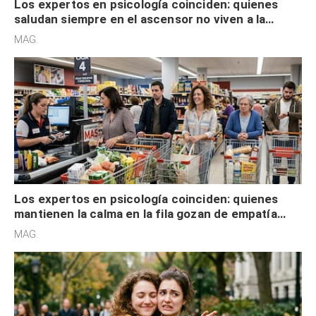
Los expertos en psicología coinciden: quienes
saludan siempre en el ascensor no viven a la
defensiva y tienen apertura social
MAG.
Los expertos en psicología coinciden: quienes
mantienen la calma en la fila gozan de empatía
cognitiva, gratitud y no solo tienen autocontrol
MAG.