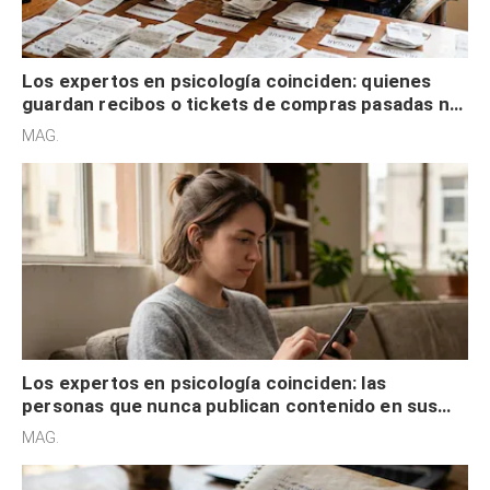
Los expertos en psicología coinciden: quienes
guardan recibos o tickets de compras pasadas no
son acumuladores, sino que tienen necesidad de
MAG.
control
Los expertos en psicología coinciden: las
personas que nunca publican contenido en sus
redes sociales no pretenden buscar validación
MAG.
externa