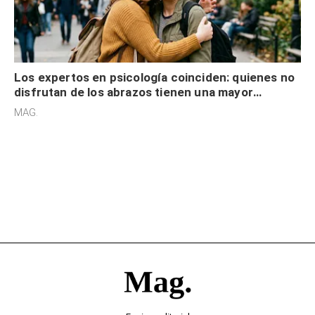
Los expertos en psicología coinciden: quienes no
disfrutan de los abrazos tienen una mayor
sensibilidad a los estímulos físicos y no es por
MAG.
desinterés