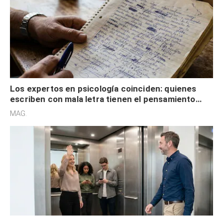
Los expertos en psicología coinciden: quienes
escriben con mala letra tienen el pensamiento
acelerado y no lo hacen por desinterés
MAG.