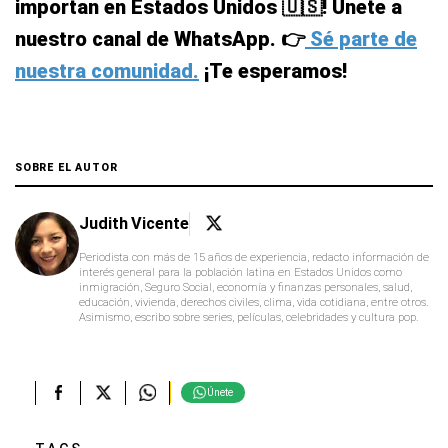
importan en Estados Unidos 🇺🇸! Únete a
nuestro canal de WhatsApp. 👉
Sé parte de
nuestra comunidad.
¡Te esperamos!
SOBRE EL AUTOR
Judith Vicente
Periodista con más de 15 años de experiencia, redacto información de
interés general para la población latina en Estados Unidos como
inmigración, Seguro Social, economía y finanzas personales, salud,
educación, vivienda, derechos civiles, clima, vida cotidiana, entre otros.
Asimismo, escribo sobre series, películas, celebridades y cultura pop.
Únete