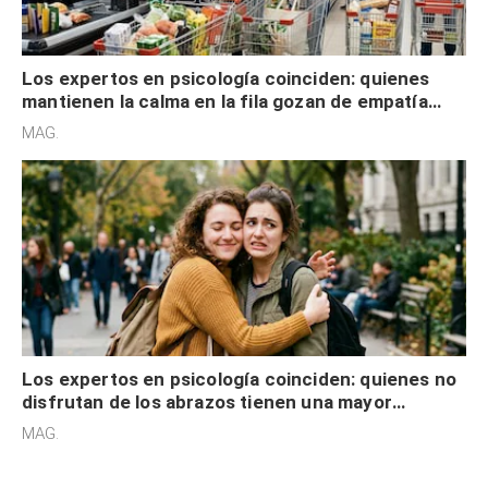
Los expertos en psicología coinciden: quienes
mantienen la calma en la fila gozan de empatía
cognitiva, gratitud y no solo tienen autocontrol
MAG.
Los expertos en psicología coinciden: quienes no
disfrutan de los abrazos tienen una mayor
sensibilidad a los estímulos físicos y no es por
MAG.
desinterés