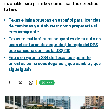
razonable para pararte y cómo usar tus derechos a
tu favor.
Texas elimina pruebas en español para licencias
de camiones y autobuses: cómo prepararte si
eres inmigrante
Texas te multará si los ocupantes de tu auto no
usan el cinturón de seguridad, la regla del DPS
que sanciona con hasta US$200
Entró en vigor la SB4 de Texas que permite
arrestos por cruces ilegales: ¿qué cambia y qué
sigue igual?
Únete