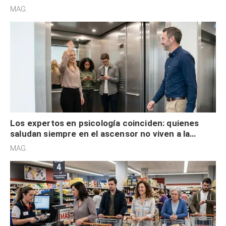
acelerado y no lo hacen por desinterés
MAG.
Los expertos en psicología coinciden: quienes
saludan siempre en el ascensor no viven a la
defensiva y tienen apertura social
MAG.