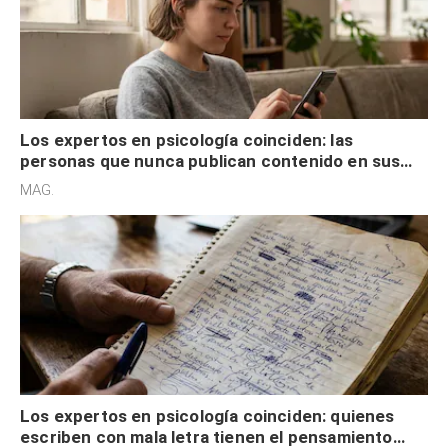
Los expertos en psicología coinciden: las
personas que nunca publican contenido en sus
redes sociales no pretenden buscar validación
MAG.
externa
Los expertos en psicología coinciden: quienes
escriben con mala letra tienen el pensamiento