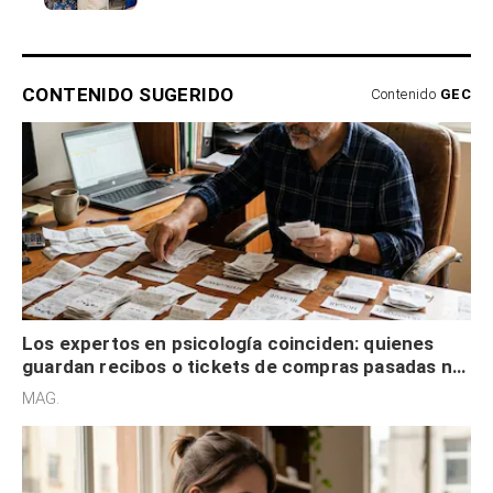
CONTENIDO SUGERIDO
Contenido
GEC
Los expertos en psicología coinciden: quienes
guardan recibos o tickets de compras pasadas no
son acumuladores, sino que tienen necesidad de
MAG.
control