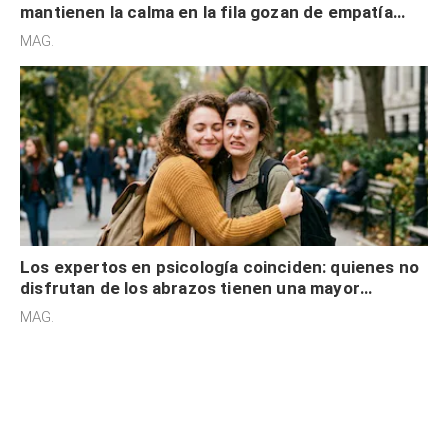
mantienen la calma en la fila gozan de empatía
cognitiva, gratitud y no solo tienen autocontrol
MAG.
Los expertos en psicología coinciden: quienes no
disfrutan de los abrazos tienen una mayor
sensibilidad a los estímulos físicos y no es por
MAG.
desinterés