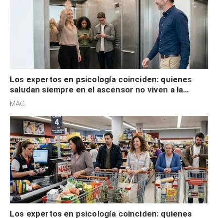
Los expertos en psicología coinciden: quienes
saludan siempre en el ascensor no viven a la
defensiva y tienen apertura social
MAG.
Los expertos en psicología coinciden: quienes