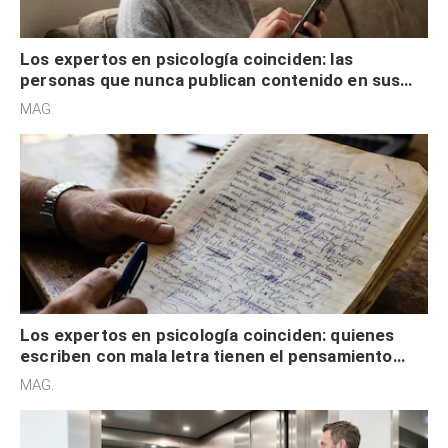
Los expertos en psicología coinciden: las
personas que nunca publican contenido en sus
redes sociales no pretenden buscar validación
MAG.
externa
Los expertos en psicología coinciden: quienes
escriben con mala letra tienen el pensamiento
acelerado y no lo hacen por desinterés
MAG.