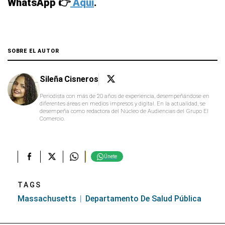
WhatsApp 👉
Aquí
.
SOBRE EL AUTOR
Sileña Cisneros
Periodista con más de 20 años de experiencia, desempeñándose en
diferentes áreas en medios impresos y digital. En la actualidad, se
desempeña como redactora del Núcleo de Audiencias del Grupo El
Comercio.
Únete
TAGS
Massachusetts
Departamento De Salud Pública