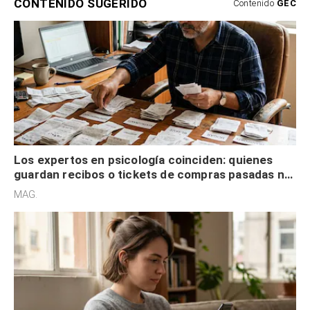
CONTENIDO SUGERIDO
Contenido
GEC
Los expertos en psicología coinciden: quienes
guardan recibos o tickets de compras pasadas no
son acumuladores, sino que tienen necesidad de
MAG.
control