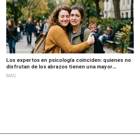
Los expertos en psicología coinciden: quienes no
disfrutan de los abrazos tienen una mayor
sensibilidad a los estímulos físicos y no es por
MAG.
desinterés