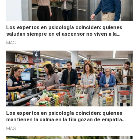
Los expertos en psicología coinciden: quienes
saludan siempre en el ascensor no viven a la
defensiva y tienen apertura social
MAG.
Los expertos en psicología coinciden: quienes
mantienen la calma en la fila gozan de empatía
cognitiva, gratitud y no solo tienen autocontrol
MAG.