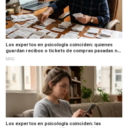
Los expertos en psicología coinciden: quienes
guardan recibos o tickets de compras pasadas no
son acumuladores, sino que tienen necesidad de
MAG.
control
Los expertos en psicología coinciden: las