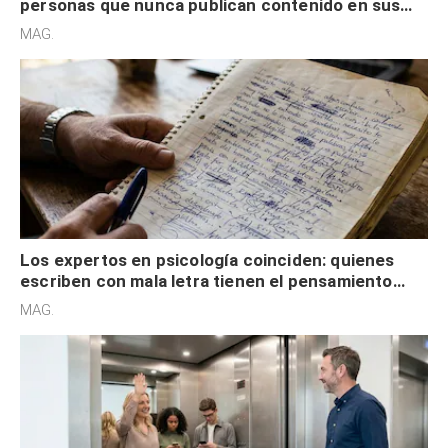
personas que nunca publican contenido en sus
redes sociales no pretenden buscar validación
MAG.
externa
Los expertos en psicología coinciden: quienes
escriben con mala letra tienen el pensamiento
acelerado y no lo hacen por desinterés
MAG.