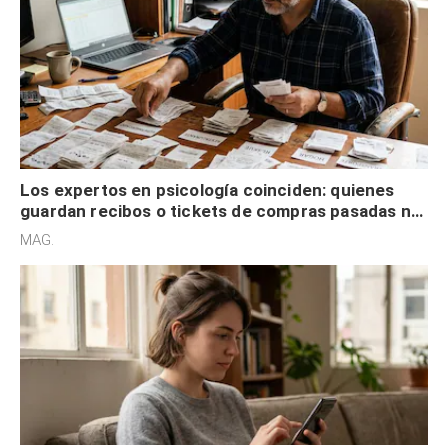
Los expertos en psicología coinciden: quienes
guardan recibos o tickets de compras pasadas no
son acumuladores, sino que tienen necesidad de
MAG.
control