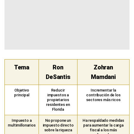
Tema
Ron
Zohran
DeSantis
Mamdani
Objetivo
Reducir
Incrementar la
principal
impuestos a
contribución de los
propietarios
sectores más ricos
residentes en
Florida
Impuesto a
No propone un
Ha respaldado medidas
multimillonarios
impuesto directo
para aumentar la carga
sobre la riqueza
fiscal a los más