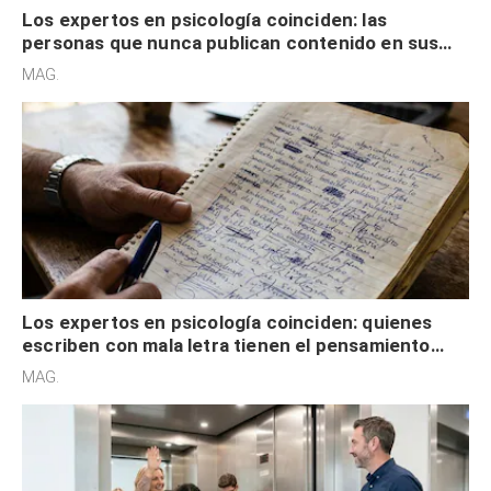
Los expertos en psicología coinciden: las
personas que nunca publican contenido en sus
redes sociales no pretenden buscar validación
MAG.
externa
Los expertos en psicología coinciden: quienes
escriben con mala letra tienen el pensamiento
acelerado y no lo hacen por desinterés
MAG.