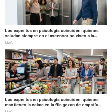
Los expertos en psicología coinciden: quienes
saludan siempre en el ascensor no viven a la
defensiva y tienen apertura social
MAG.
Los expertos en psicología coinciden: quienes
mantienen la calma en la fila gozan de empatía
cognitiva, gratitud y no solo tienen autocontrol