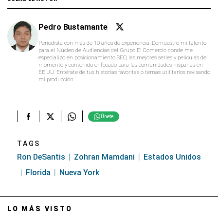
Pedro Bustamante
Periodista con más de 10 años de experiencia. Demuestro mi talento
para el Núcleo de Audiencias del Grupo El Comercio donde me
especializo en posicionamiento SEO, las mejores series y películas del
momento y contenido enfocado para las comunidades hispanas en
EE.UU. Entérate de tus historias favoritas o temas utilitarios revisando
mi producción.
Únete
TAGS
Ron DeSantis
Zohran Mamdani
Estados Unidos
Florida
Nueva York
LO MÁS VISTO