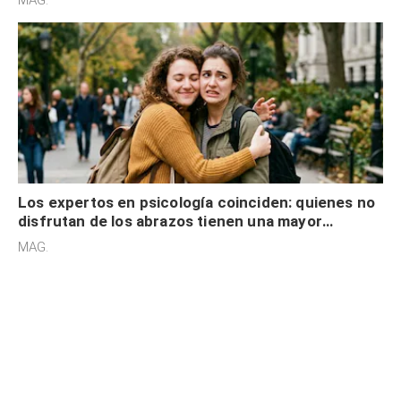
MAG.
Los expertos en psicología coinciden: quienes no
disfrutan de los abrazos tienen una mayor
sensibilidad a los estímulos físicos y no es por
MAG.
desinterés