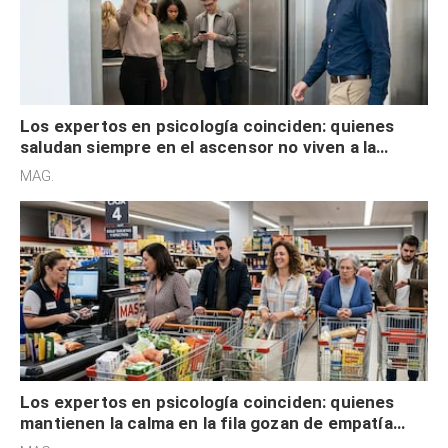
Los expertos en psicología coinciden: quienes
saludan siempre en el ascensor no viven a la
defensiva y tienen apertura social
MAG.
Los expertos en psicología coinciden: quienes
mantienen la calma en la fila gozan de empatía
cognitiva, gratitud y no solo tienen autocontrol