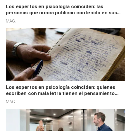
Los expertos en psicología coinciden: las
personas que nunca publican contenido en sus
redes sociales no pretenden buscar validación
MAG.
externa
Los expertos en psicología coinciden: quienes
escriben con mala letra tienen el pensamiento
acelerado y no lo hacen por desinterés
MAG.