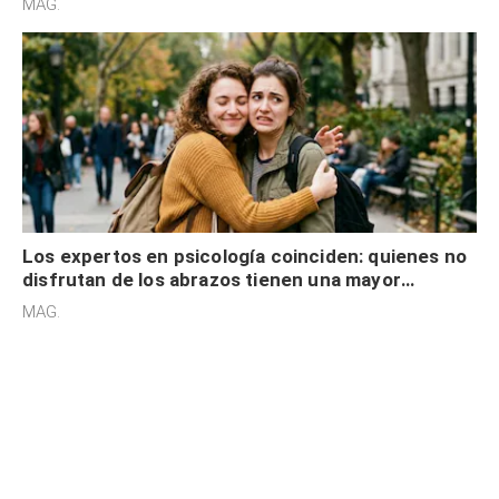
MAG.
Los expertos en psicología coinciden: quienes no
disfrutan de los abrazos tienen una mayor
sensibilidad a los estímulos físicos y no es por
MAG.
desinterés