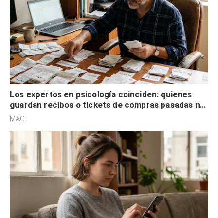
Los expertos en psicología coinciden: quienes
guardan recibos o tickets de compras pasadas no
son acumuladores, sino que tienen necesidad de
MAG.
control