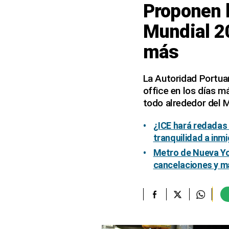
Proponen 
elcomercio.pe
Mundial 20
Términos
más
Y
Condiciones
De
Uso
La Autoridad Portuar
office en los días m
Oficinas
Concesionarias
todo alrededor del M
Principios
Rectores
¿ICE hará redadas 
tranquilidad a inm
Buenas
Prácticas
Metro de Nueva Yo
cancelaciones y m
Políticas
De
Privacidad
Política
Integrada
De
Gestión