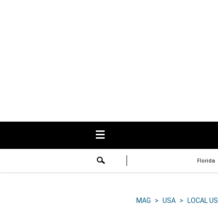
USA
Respuestas
Fama
Historias
Data
Videos
Recetas
Florida
Virales
Lo último
MAG
>
USA
>
LOCAL US
Volver a El Comercio