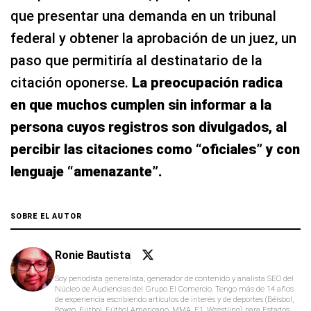
que presentar una demanda en un tribunal
federal y obtener la aprobación de un juez, un
paso que permitiría al destinatario de la
citación oponerse.
La preocupación radica
en que muchos cumplen sin informar a la
persona cuyos registros son divulgados, al
percibir las citaciones como
“oficiales”
y con
lenguaje
“amenazante”
.
SOBRE EL AUTOR
Ronie Bautista
Soy periodista generalista, generador de contenido y analista SEO del
Núcleo de Audiencias del Grupo El Comercio. Tengo más de 14 años
de experiencia escribiendo artículos de interés y de deportes (Béisbol,
Boxeo, Fútbol, Fútbol Americano, MMA, F1, Wrestling) para Estados