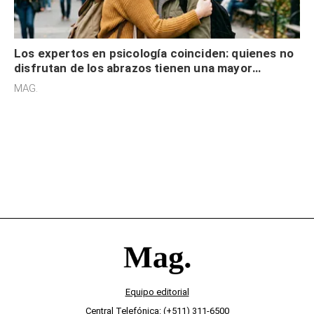
Los expertos en psicología coinciden: quienes no
disfrutan de los abrazos tienen una mayor
sensibilidad a los estímulos físicos y no es por
MAG.
desinterés
Equipo editorial
Central Telefónica: (+511) 311-6500