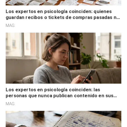
Los expertos en psicología coinciden: quienes
guardan recibos o tickets de compras pasadas no
son acumuladores, sino que tienen necesidad de
MAG.
control
Los expertos en psicología coinciden: las
personas que nunca publican contenido en sus
redes sociales no pretenden buscar validación
MAG.
externa