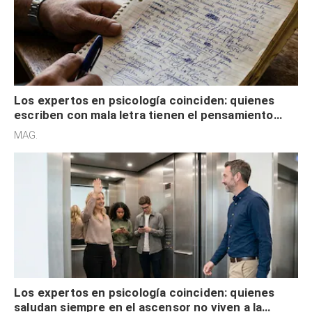
Los expertos en psicología coinciden: quienes
escriben con mala letra tienen el pensamiento
acelerado y no lo hacen por desinterés
MAG.
Los expertos en psicología coinciden: quienes
saludan siempre en el ascensor no viven a la