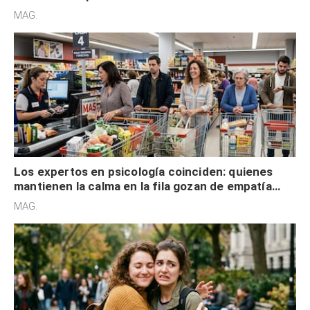
defensiva y tienen apertura social
MAG.
Los expertos en psicología coinciden: quienes
mantienen la calma en la fila gozan de empatía
cognitiva, gratitud y no solo tienen autocontrol
MAG.