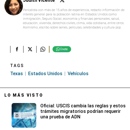
Judith Vicente
Periodista con más de 15 años de experiencia, redacto información de
interés general para la población latina en Estados Unidos como
inmigración, Seguro Social, economía y finanzas personales, salud,
educación, vivienda, derechos civiles, clima, vida cotidiana, entre otros.
Asimismo, escribo sobre series, películas, celebridades y cultura pop.
Únete
TAGS
Texas
Estados Unidos
Vehículos
LO MÁS VISTO
Oficial: USCIS cambia las reglas y estos
trámites migratorios podrían requerir
una prueba de ADN