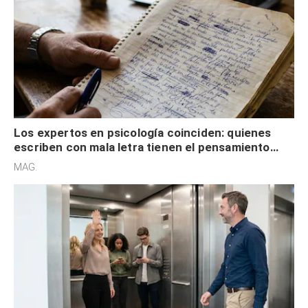
Los expertos en psicología coinciden: quienes
escriben con mala letra tienen el pensamiento
acelerado y no lo hacen por desinterés
MAG.