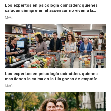
Los expertos en psicología coinciden: quienes
saludan siempre en el ascensor no viven a la
defensiva y tienen apertura social
MAG.
Los expertos en psicología coinciden: quienes
mantienen la calma en la fila gozan de empatía
cognitiva, gratitud y no solo tienen autocontrol
MAG.