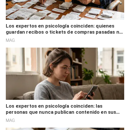
Los expertos en psicología coinciden: quienes
guardan recibos o tickets de compras pasadas no
son acumuladores, sino que tienen necesidad de
MAG.
control
Los expertos en psicología coinciden: las
personas que nunca publican contenido en sus
redes sociales no pretenden buscar validación
MAG.
externa