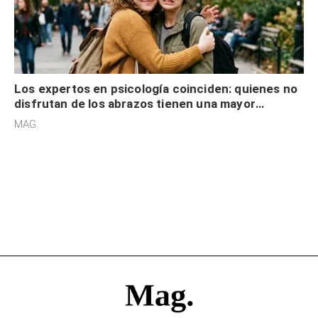
Los expertos en psicología coinciden: quienes no
disfrutan de los abrazos tienen una mayor
sensibilidad a los estímulos físicos y no es por
MAG.
desinterés