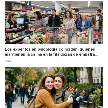
Los expertos en psicología coinciden: quienes
mantienen la calma en la fila gozan de empatía
cognitiva, gratitud y no solo tienen autocontrol
MAG.