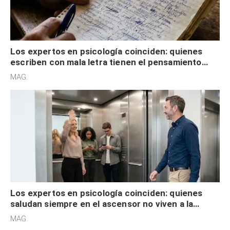
Los expertos en psicología coinciden: quienes
escriben con mala letra tienen el pensamiento
acelerado y no lo hacen por desinterés
MAG.
Los expertos en psicología coinciden: quienes
saludan siempre en el ascensor no viven a la
defensiva y tienen apertura social
MAG.