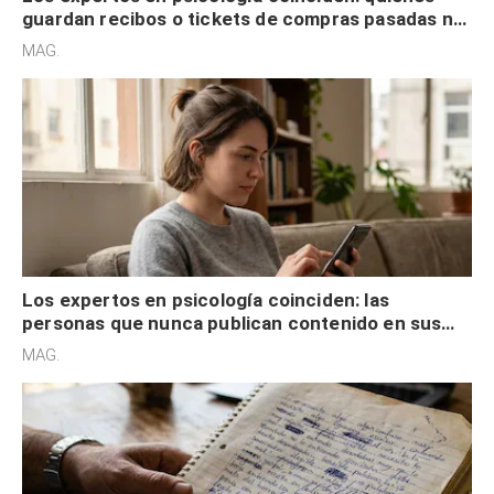
guardan recibos o tickets de compras pasadas no
son acumuladores, sino que tienen necesidad de
MAG.
control
Los expertos en psicología coinciden: las
personas que nunca publican contenido en sus
redes sociales no pretenden buscar validación
MAG.
externa