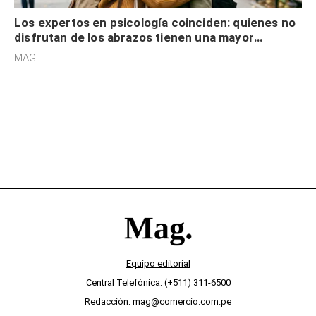
Los expertos en psicología coinciden: quienes no
disfrutan de los abrazos tienen una mayor
sensibilidad a los estímulos físicos y no es por
MAG.
desinterés
Equipo editorial
Central Telefónica: (+511) 311-6500
Redacción: mag@comercio.com.pe