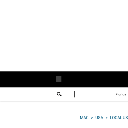
USA
Respuestas
Fama
Historias
Data
Videos
Recetas
Florida
Virales
Lo último
MAG
>
USA
>
LOCAL US
Volver a El Comercio