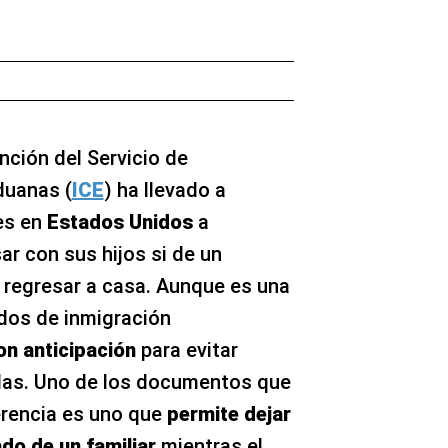
nción del Servicio de
duanas (
ICE
) ha llevado a
es en
Estados Unidos
a
r con sus hijos si de un
regresar a casa. Aunque es una
ados de inmigración
n anticipación
para evitar
das. Uno de los documentos que
erencia es uno que
permite dejar
do de un familiar
mientras el