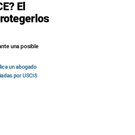
CE? El
rotegerlos
nte una posible
plica un abogado
ciadas por USCIS