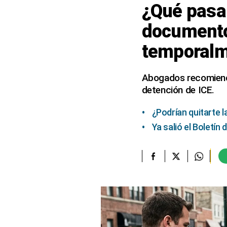
¿Qué pasa 
elcomercio.pe
documento
Términos
temporal
Y
Condiciones
De
Uso
Abogados recomienda
detención de ICE.
Oficinas
Concesionarias
¿Podrían quitarte 
Principios
Rectores
Ya salió el Boletí
Buenas
Prácticas
Políticas
De
Privacidad
Política
Integrada
De
Gestión