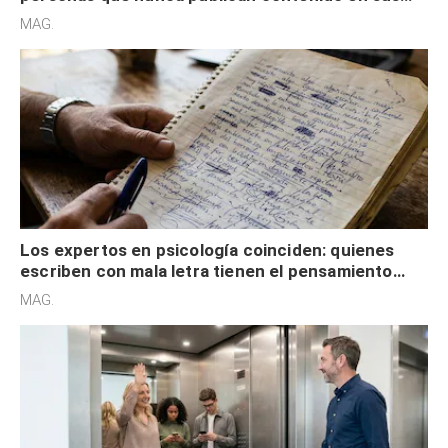
redes sociales no pretenden buscar validación
MAG.
externa
Los expertos en psicología coinciden: quienes
escriben con mala letra tienen el pensamiento
acelerado y no lo hacen por desinterés
MAG.