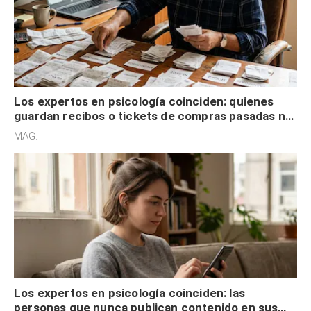
Los expertos en psicología coinciden: quienes
guardan recibos o tickets de compras pasadas no
son acumuladores, sino que tienen necesidad de
MAG.
control
Los expertos en psicología coinciden: las
personas que nunca publican contenido en sus