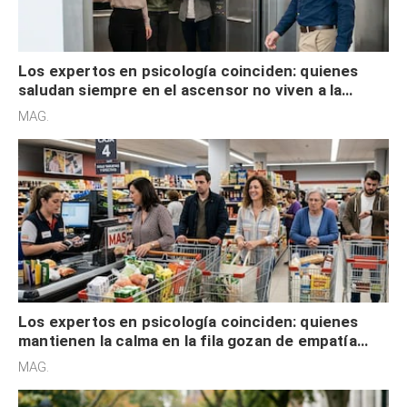
Los expertos en psicología coinciden: quienes
saludan siempre en el ascensor no viven a la
defensiva y tienen apertura social
MAG.
Los expertos en psicología coinciden: quienes
mantienen la calma en la fila gozan de empatía
cognitiva, gratitud y no solo tienen autocontrol
MAG.