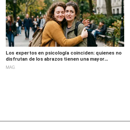
Los expertos en psicología coinciden: quienes no
disfrutan de los abrazos tienen una mayor
sensibilidad a los estímulos físicos y no es por
MAG.
desinterés