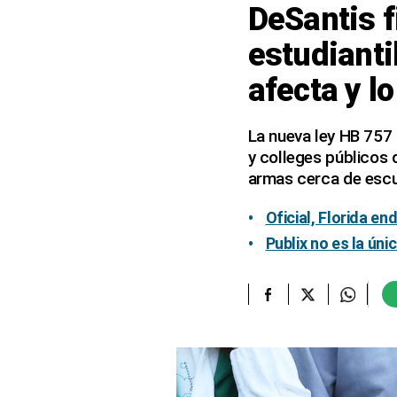
DeSantis f
elcomercio.pe
estudianti
Términos
afecta y l
Y
Condiciones
De
Uso
La nueva ley HB 757 
y colleges públicos 
Oficinas
Concesionarias
armas cerca de escu
Principios
Rectores
Oficial, Florida en
Publix no es la úni
Buenas
Prácticas
Políticas
De
Privacidad
Política
Integrada
De
Gestión