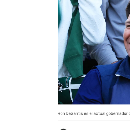
Derechos
Arco
Política
De
Cookies
Ron DeSantis es el actual gobernador d