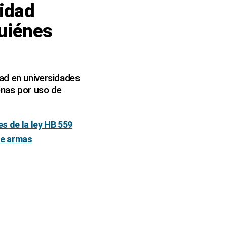
ridad
quiénes
ad en universidades
enas por uso de
es de la ley HB 559
 de armas