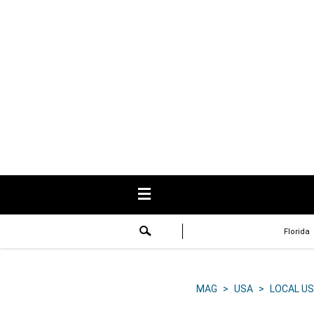
USA
Respuestas
Fama
Historias
Data
Videos
Recetas
Florida
Virales
Lo último
MAG
>
USA
>
LOCAL US
Volver a El Comercio