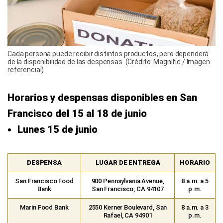
Cada persona puede recibir distintos productos, pero dependerá
de la disponibilidad de las despensas. (Crédito: Magnific / Imagen
referencial)
Horarios y despensas disponibles en San
Francisco del 15 al 18 de junio
Lunes 15 de junio
DESPENSA
LUGAR DE ENTREGA
HORARIO
San Francisco Food
900 Pennsylvania Avenue,
8 a.m. a 5
Bank
San Francisco, CA 94107
p.m.
Marin Food Bank
2550 Kerner Boulevard, San
8 a.m. a 3
Rafael, CA 94901
p.m.