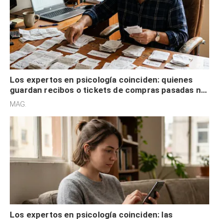
Los expertos en psicología coinciden: quienes
guardan recibos o tickets de compras pasadas no
son acumuladores, sino que tienen necesidad de
MAG.
control
Los expertos en psicología coinciden: las