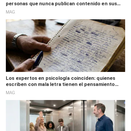
personas que nunca publican contenido en sus
redes sociales no pretenden buscar validación
MAG.
externa
Los expertos en psicología coinciden: quienes
escriben con mala letra tienen el pensamiento
acelerado y no lo hacen por desinterés
MAG.