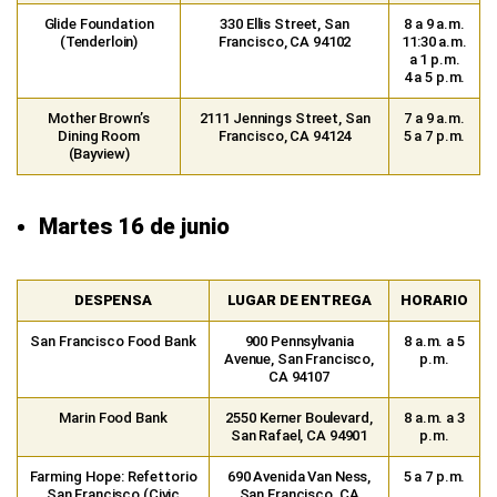
Glide Foundation
330 Ellis Street, San
8 a 9 a.m.
(Tenderloin)
Francisco, CA 94102
11:30 a.m.
a 1 p.m.
4 a 5 p.m.
Mother Brown’s
2111 Jennings Street, San
7 a 9 a.m.
Dining Room
Francisco, CA 94124
5 a 7 p.m.
(Bayview)
Martes 16 de junio
DESPENSA
LUGAR DE ENTREGA
HORARIO
San Francisco Food Bank
900 Pennsylvania
8 a.m. a 5
Avenue, San Francisco,
p.m.
CA 94107
Marin Food Bank
2550 Kerner Boulevard,
8 a.m. a 3
San Rafael, CA 94901
p.m.
Farming Hope: Refettorio
690 Avenida Van Ness,
5 a 7 p.m.
San Francisco (Civic
San Francisco, CA