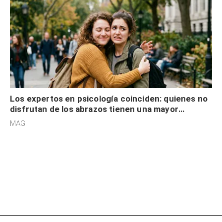
Los expertos en psicología coinciden: quienes no
disfrutan de los abrazos tienen una mayor
sensibilidad a los estímulos físicos y no es por
MAG.
desinterés