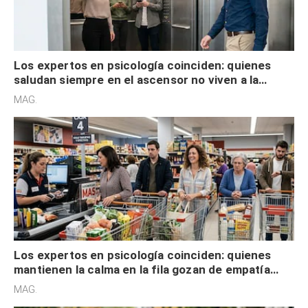
Los expertos en psicología coinciden: quienes
saludan siempre en el ascensor no viven a la
defensiva y tienen apertura social
MAG.
Los expertos en psicología coinciden: quienes
mantienen la calma en la fila gozan de empatía
cognitiva, gratitud y no solo tienen autocontrol
MAG.