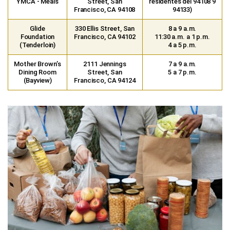
YMCA - Meals
Street, San
residentes del 94108 9
Francisco, CA 94108​​
94133)
Glide
330 Ellis Street, San
8 a 9 a.m.
Foundation
Francisco, CA 94102
11:30 a.m. a 1 p.m.
(Tenderloin)
4 a 5 p.m.
Mother Brown’s
2111 Jennings
7 a 9 a.m.
Dining Room
Street, San
5 a 7 p.m.
(Bayview)
Francisco, CA 94124