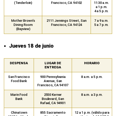
(Tenderloin)
Francisco, CA 94102
11:30 a.m.
a 1 p.m.
4 a 5 p.m.
Mother Brown’s
2111 Jennings Street, San
7 a 9 a.m.
Dining Room
Francisco, CA 94124
5 a 7 p.m.
(Bayview)
Jueves 18 de junio
DESPENSA
LUGAR DE
HORARIO
ENTREGA
San Francisco
900 Pennsylvania
8 a.m. a 5 p.m.
Food Bank
Avenue, San
Francisco, CA 94107
Marin Food
2550 Kerner
8 a.m. a 3 p.m.
Bank
Boulevard, San
Rafael, CA 94901
Chinatown
855 Sacramento
12 a 1 p.m. (válido para