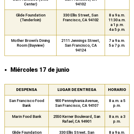
Center)
94102
Glide Foundation
330 Ellis Street, San
8 a 9 a.m.
(Tenderloin)
Francisco, CA 94102
11:30 a.m.
a 1 p.m.
4 a 5 p.m.
Mother Brown’s Dining
2111 Jennings Street,
7 a 9 a.m.
Room (Bayview)
San Francisco, CA
5 a 7 p.m.
94124
Miércoles 17 de junio
DESPENSA
LUGAR DE ENTREGA
HORARIO
San Francisco Food
900 Pennsylvania Avenue,
8 a.m. a 5
Bank
San Francisco, CA 94107
p.m.
Marin Food Bank
2550 Kerner Boulevard, San
8 a.m. a 3
Rafael, CA 94901
p.m.
Glide Foundation
330 Ellis Street, San
8 a 9 a.m.