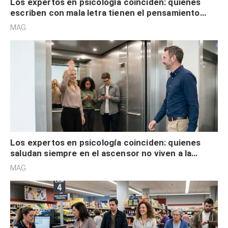
Los expertos en psicología coinciden: quienes
escriben con mala letra tienen el pensamiento
acelerado y no lo hacen por desinterés
MAG.
Los expertos en psicología coinciden: quienes
saludan siempre en el ascensor no viven a la
defensiva y tienen apertura social
MAG.