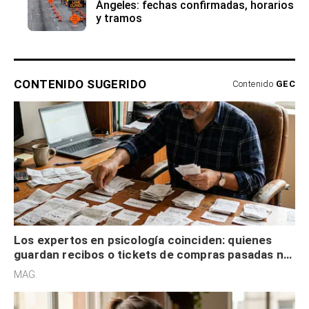
Ángeles: fechas confirmadas, horarios
y tramos
CONTENIDO SUGERIDO
Contenido
GEC
Los expertos en psicología coinciden: quienes
guardan recibos o tickets de compras pasadas no
son acumuladores, sino que tienen necesidad de
MAG.
control