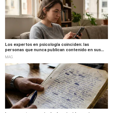
Los expertos en psicología coinciden: las
personas que nunca publican contenido en sus
redes sociales no pretenden buscar validación
MAG.
externa