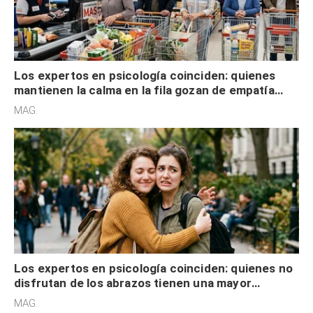
Los expertos en psicología coinciden: quienes
mantienen la calma en la fila gozan de empatía
cognitiva, gratitud y no solo tienen autocontrol
MAG.
Los expertos en psicología coinciden: quienes no
disfrutan de los abrazos tienen una mayor
sensibilidad a los estímulos físicos y no es por
MAG.
desinterés