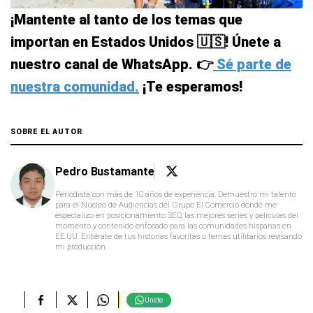
¡Mantente al tanto de los temas que
importan en Estados Unidos 🇺🇸! Únete a
nuestro canal de WhatsApp. 👉
Sé parte de
nuestra comunidad.
¡Te esperamos!
SOBRE EL AUTOR
Pedro Bustamante
Periodista con más de 10 años de experiencia. Demuestro mi talento
para el Núcleo de Audiencias del Grupo El Comercio donde me
especializo en posicionamiento SEO, las mejores series y películas del
momento y contenido enfocado para las comunidades hispanas en
EE.UU. Entérate de tus historias favoritas o temas utilitarios revisando
mi producción.
Únete