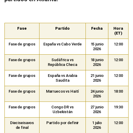
Fase
Partido
Fecha
Hora
(ET)
Fase de grupos
España vs Cabo Verde
15 junio
12:00
2026
Fase de grupos
Sudáfrica vs
18 junio
12:00
República Checa
2026
Fase de grupos
España vs Arabia
21 junio
12:00
Saudita
2026
Fase de grupos
Marruecos vs Haití
24 junio
18:00
2026
Fase de grupos
Congo DR vs
27 junio
19:30
Uzbekistán
2026
Dieciseisavos
Partido por definir
1 julio
12:00
de final
2026