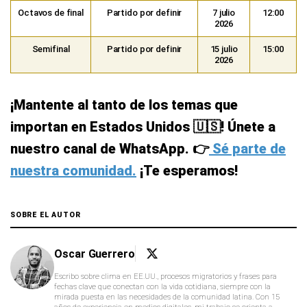
Octavos de final
Partido por definir
7 julio
12:00
2026
Semifinal
Partido por definir
15 julio
15:00
2026
¡Mantente al tanto de los temas que
importan en Estados Unidos 🇺🇸! Únete a
nuestro canal de WhatsApp. 👉
Sé parte de
nuestra comunidad.
¡Te esperamos!
SOBRE EL AUTOR
Oscar Guerrero
Escribo sobre clima en EE.UU., procesos migratorios y frases para
fechas clave que conectan con la vida cotidiana, siempre con la
mirada puesta en las necesidades de la comunidad latina. Con 15