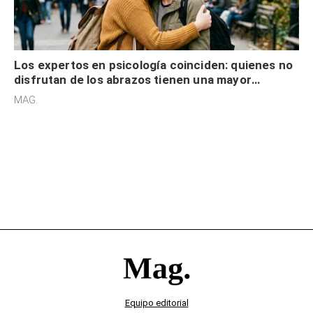
Los expertos en psicología coinciden: quienes no
disfrutan de los abrazos tienen una mayor
sensibilidad a los estímulos físicos y no es por
MAG.
desinterés
Equipo editorial