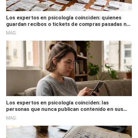
Los expertos en psicología coinciden: quienes
guardan recibos o tickets de compras pasadas no
son acumuladores, sino que tienen necesidad de
MAG.
control
Los expertos en psicología coinciden: las
personas que nunca publican contenido en sus
redes sociales no pretenden buscar validación
MAG.
externa