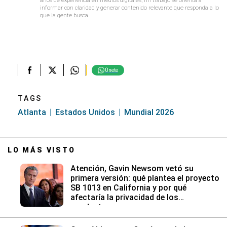
años de experiencia en medios digitales, mi trabajo se orienta a
informar con claridad y generar contenido relevante que responda a lo
que la gente busca.
Únete
TAGS
Atlanta
Estados Unidos
Mundial 2026
LO MÁS VISTO
Atención, Gavin Newsom vetó su
primera versión: qué plantea el proyecto
SB 1013 en California y por qué
afectaría la privacidad de los
conductores