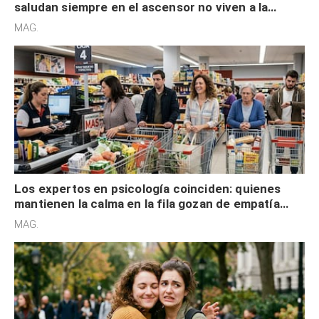
saludan siempre en el ascensor no viven a la
defensiva y tienen apertura social
MAG.
Los expertos en psicología coinciden: quienes
mantienen la calma en la fila gozan de empatía
cognitiva, gratitud y no solo tienen autocontrol
MAG.