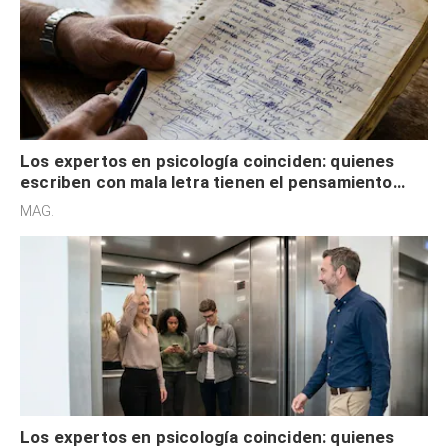
Los expertos en psicología coinciden: quienes
escriben con mala letra tienen el pensamiento
acelerado y no lo hacen por desinterés
MAG.
Los expertos en psicología coinciden: quienes