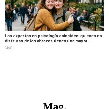
Los expertos en psicología coinciden: quienes no
disfrutan de los abrazos tienen una mayor
sensibilidad a los estímulos físicos y no es por
MAG.
desinterés