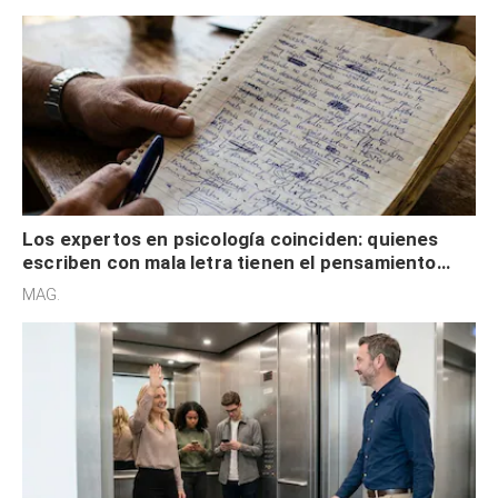
externa
Los expertos en psicología coinciden: quienes
escriben con mala letra tienen el pensamiento
acelerado y no lo hacen por desinterés
MAG.