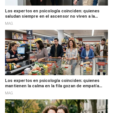
Los expertos en psicología coinciden: quienes
saludan siempre en el ascensor no viven a la
defensiva y tienen apertura social
MAG.
Los expertos en psicología coinciden: quienes
mantienen la calma en la fila gozan de empatía
cognitiva, gratitud y no solo tienen autocontrol
MAG.