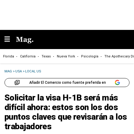
Florida
California
Texas
Nueva York
Psicología
The Apothecary Di
MAG
>
USA
>
LOCAL US
Añadir El Comercio como fuente preferida en
Solicitar la visa H-1B será más
difícil ahora: estos son los dos
puntos claves que revisarán a los
trabajadores