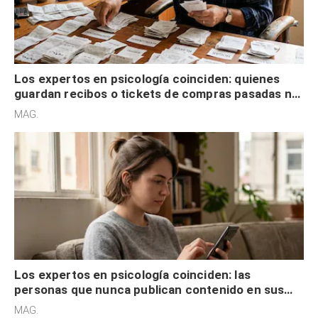
Los expertos en psicología coinciden: quienes
guardan recibos o tickets de compras pasadas no
son acumuladores, sino que tienen necesidad de
MAG.
control
Los expertos en psicología coinciden: las
personas que nunca publican contenido en sus
redes sociales no pretenden buscar validación
MAG.