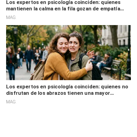
Los expertos en psicología coinciden: quienes
mantienen la calma en la fila gozan de empatía
cognitiva, gratitud y no solo tienen autocontrol
MAG.
Los expertos en psicología coinciden: quienes no
disfrutan de los abrazos tienen una mayor
sensibilidad a los estímulos físicos y no es por
MAG.
desinterés