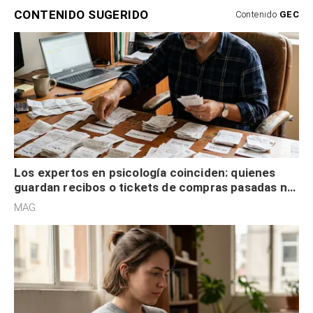
CONTENIDO SUGERIDO
Contenido
GEC
Los expertos en psicología coinciden: quienes
guardan recibos o tickets de compras pasadas no
son acumuladores, sino que tienen necesidad de
MAG.
control