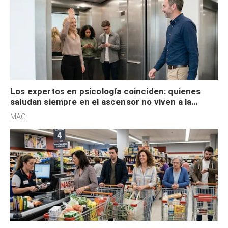
Los expertos en psicología coinciden: quienes
saludan siempre en el ascensor no viven a la
defensiva y tienen apertura social
MAG.