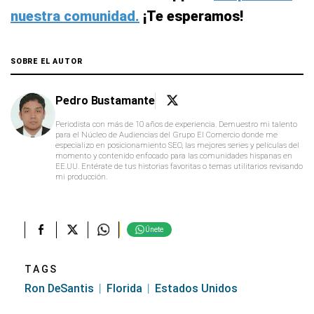
nuestra comunidad.
¡Te esperamos!
SOBRE EL AUTOR
Pedro Bustamante
Periodista con más de 10 años de experiencia. Demuestro mi talento
para el Núcleo de Audiencias del Grupo El Comercio donde me
especializo en posicionamiento SEO, las mejores series y películas del
momento y contenido enfocado para las comunidades hispanas en
EE.UU. Entérate de tus historias favoritas o temas utilitarios revisando
mi producción.
Únete
TAGS
Ron DeSantis
Florida
Estados Unidos