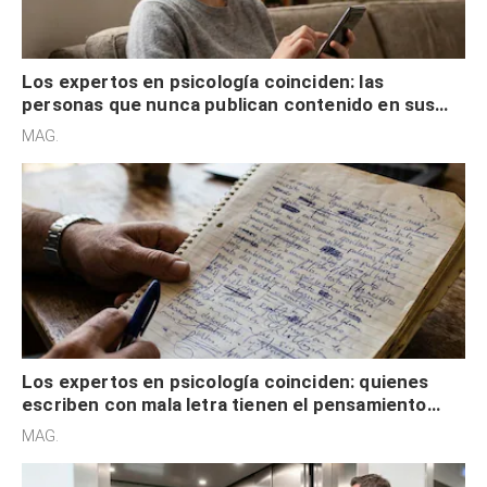
Los expertos en psicología coinciden: las
personas que nunca publican contenido en sus
redes sociales no pretenden buscar validación
MAG.
externa
Los expertos en psicología coinciden: quienes
escriben con mala letra tienen el pensamiento
acelerado y no lo hacen por desinterés
MAG.