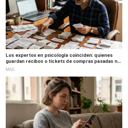
Los expertos en psicología coinciden: quienes
guardan recibos o tickets de compras pasadas no
son acumuladores, sino que tienen necesidad de
MAG.
control