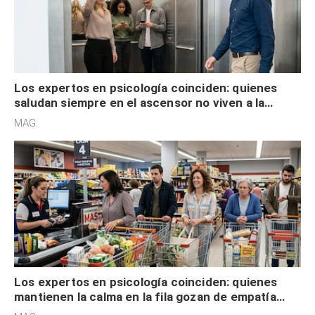
Los expertos en psicología coinciden: quienes
saludan siempre en el ascensor no viven a la
defensiva y tienen apertura social
MAG.
Los expertos en psicología coinciden: quienes
mantienen la calma en la fila gozan de empatía
cognitiva, gratitud y no solo tienen autocontrol