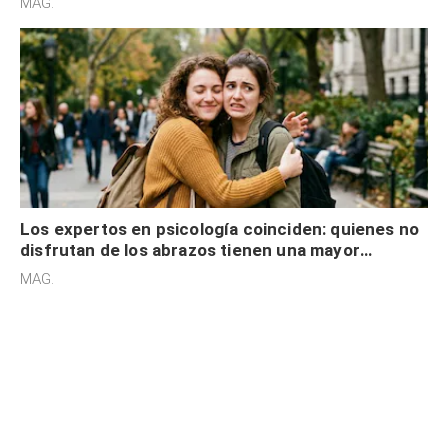
MAG.
Los expertos en psicología coinciden: quienes no
disfrutan de los abrazos tienen una mayor
sensibilidad a los estímulos físicos y no es por
MAG.
desinterés