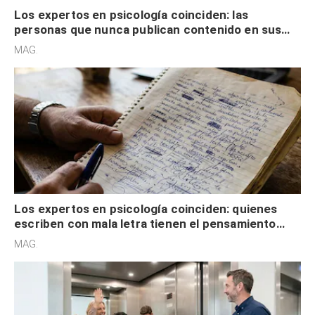
Los expertos en psicología coinciden: las
personas que nunca publican contenido en sus
redes sociales no pretenden buscar validación
MAG.
externa
Los expertos en psicología coinciden: quienes
escriben con mala letra tienen el pensamiento
acelerado y no lo hacen por desinterés
MAG.