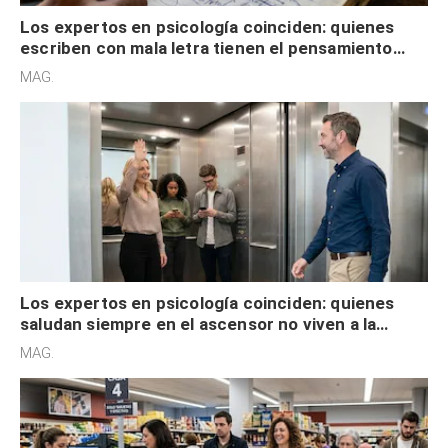
Los expertos en psicología coinciden: quienes
escriben con mala letra tienen el pensamiento
acelerado y no lo hacen por desinterés
MAG.
Los expertos en psicología coinciden: quienes
saludan siempre en el ascensor no viven a la
defensiva y tienen apertura social
MAG.