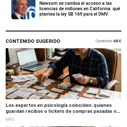
Newsom se cambia el acceso a las
licencias de millones en California: qué
plantea la ley SB 169 para el DMV
CONTENIDO SUGERIDO
Contenido
GEC
Los expertos en psicología coinciden: quienes
guardan recibos o tickets de compras pasadas no
son acumuladores, sino que tienen necesidad de
MAG.
control