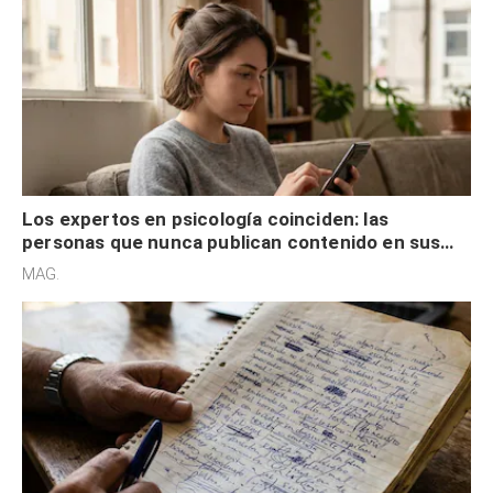
Los expertos en psicología coinciden: las
personas que nunca publican contenido en sus
redes sociales no pretenden buscar validación
MAG.
externa