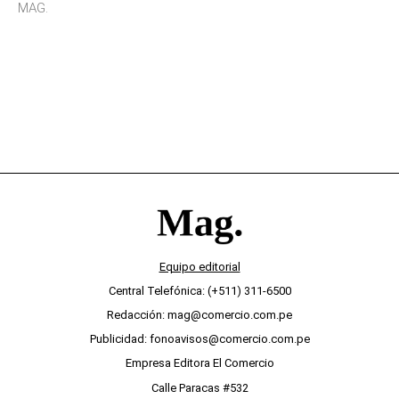
sensibilidad a los estímulos físicos y no es por
MAG.
desinterés
Equipo editorial
Central Telefónica: (+511) 311-6500
Redacción: mag@comercio.com.pe
Publicidad: fonoavisos@comercio.com.pe
Empresa Editora El Comercio
Calle Paracas #532