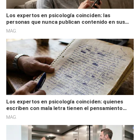
Los expertos en psicología coinciden: quienes
escriben con mala letra tienen el pensamiento
acelerado y no lo hacen por desinterés
MAG.