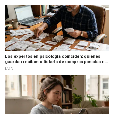
Los expertos en psicología coinciden: quienes
guardan recibos o tickets de compras pasadas no
son acumuladores, sino que tienen necesidad de
MAG.
control
Los expertos en psicología coinciden: las
personas que nunca publican contenido en sus
redes sociales no pretenden buscar validación
MAG.
externa