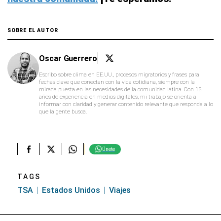
Escribo sobre clima en EE.UU., procesos migratorios y frases para
fechas clave que conectan con la vida cotidiana, siempre con la
mirada puesta en las necesidades de la comunidad latina. Con 15
años de experiencia en medios digitales, mi trabajo se orienta a
informar con claridad y generar contenido relevante que responda a lo
que la gente busca.
Únete
TAGS
TSA
Estados Unidos
Viajes
LO MÁS VISTO
Nueva York está a un paso de aprobar
los paneles solares para viviendas: así
podrás ahorrar en tu factura de
electricidad