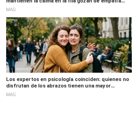
Los expertos en psicología coinciden: quienes no
disfrutan de los abrazos tienen una mayor
sensibilidad a los estímulos físicos y no es por
MAG.
desinterés