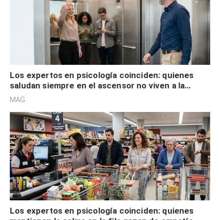
Los expertos en psicología coinciden: quienes
saludan siempre en el ascensor no viven a la
defensiva y tienen apertura social
MAG.
Los expertos en psicología coinciden: quienes
mantienen la calma en la fila gozan de empatía
cognitiva, gratitud y no solo tienen autocontrol
MAG.