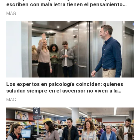
escriben con mala letra tienen el pensamiento
acelerado y no lo hacen por desinterés
MAG.
Los expertos en psicología coinciden: quienes
saludan siempre en el ascensor no viven a la
defensiva y tienen apertura social
MAG.