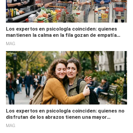
Los expertos en psicología coinciden: quienes
mantienen la calma en la fila gozan de empatía
cognitiva, gratitud y no solo tienen autocontrol
MAG.
Los expertos en psicología coinciden: quienes no
disfrutan de los abrazos tienen una mayor
sensibilidad a los estímulos físicos y no es por
MAG.
desinterés