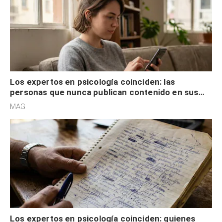
Los expertos en psicología coinciden: las
personas que nunca publican contenido en sus
redes sociales no pretenden buscar validación
MAG.
externa
Los expertos en psicología coinciden: quienes