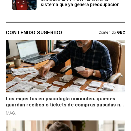
sistema que ya genera preocupación
CONTENIDO SUGERIDO
Contenido
GEC
Los expertos en psicología coinciden: quienes
guardan recibos o tickets de compras pasadas no
son acumuladores, sino que tienen necesidad de
MAG.
control