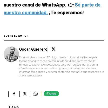
nuestro canal de WhatsApp. 👉
Sé parte de
nuestra comunidad.
¡Te esperamos!
SOBRE EL AUTOR
Oscar Guerrero
Escribo sobre clima en EE.UU., procesos migratorios y frases para
fechas clave que conectan con la vida cotidiana, siempre con la
mirada puesta en las necesidades de la comunidad latina. Con 15
años de experiencia en medios digitales, mi trabajo se orienta a
informar con claridad y generar contenido relevante que responda a lo
que la gente busca.
Únete
TAGS