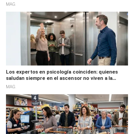
acelerado y no lo hacen por desinterés
MAG.
Los expertos en psicología coinciden: quienes
saludan siempre en el ascensor no viven a la
defensiva y tienen apertura social
MAG.