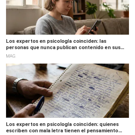
Los expertos en psicología coinciden: las
personas que nunca publican contenido en sus
redes sociales no pretenden buscar validación
MAG.
externa
Los expertos en psicología coinciden: quienes
escriben con mala letra tienen el pensamiento