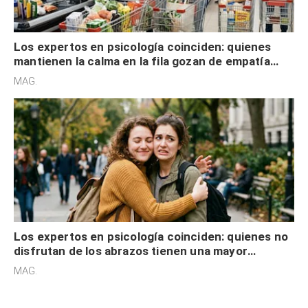
Los expertos en psicología coinciden: quienes
mantienen la calma en la fila gozan de empatía
cognitiva, gratitud y no solo tienen autocontrol
MAG.
Los expertos en psicología coinciden: quienes no
disfrutan de los abrazos tienen una mayor
sensibilidad a los estímulos físicos y no es por
MAG.
desinterés