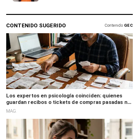
CONTENIDO SUGERIDO
Contenido
GEC
Los expertos en psicología coinciden: quienes
guardan recibos o tickets de compras pasadas no
son acumuladores, sino que tienen necesidad de
MAG.
control