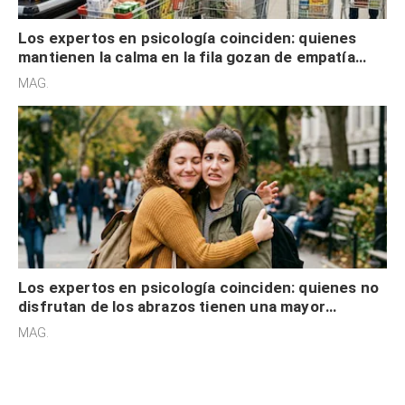
Los expertos en psicología coinciden: quienes
mantienen la calma en la fila gozan de empatía
cognitiva, gratitud y no solo tienen autocontrol
MAG.
Los expertos en psicología coinciden: quienes no
disfrutan de los abrazos tienen una mayor
sensibilidad a los estímulos físicos y no es por
MAG.
desinterés