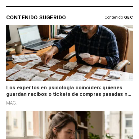
CONTENIDO SUGERIDO
Contenido
GEC
Los expertos en psicología coinciden: quienes
guardan recibos o tickets de compras pasadas no
son acumuladores, sino que tienen necesidad de
MAG.
control