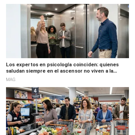
Los expertos en psicología coinciden: quienes
saludan siempre en el ascensor no viven a la
defensiva y tienen apertura social
MAG.