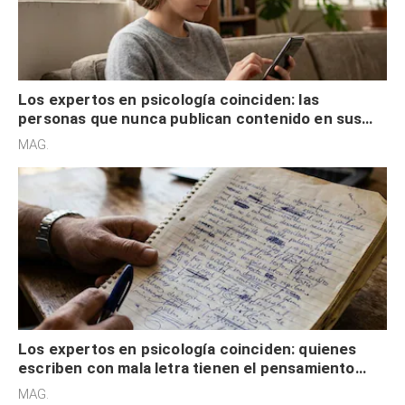
Los expertos en psicología coinciden: las
personas que nunca publican contenido en sus
redes sociales no pretenden buscar validación
MAG.
externa
Los expertos en psicología coinciden: quienes
escriben con mala letra tienen el pensamiento
acelerado y no lo hacen por desinterés
MAG.