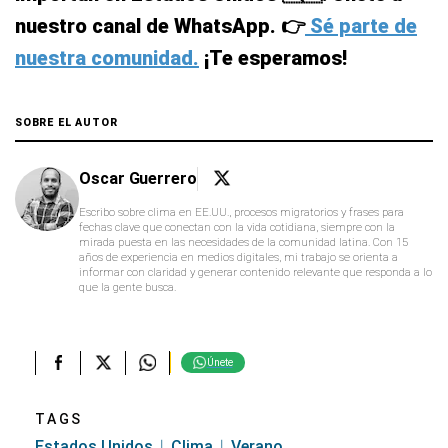
nuestro canal de WhatsApp. 👉
Sé parte de
nuestra comunidad.
¡Te esperamos!
SOBRE EL AUTOR
Oscar Guerrero
Escribo sobre clima en EE.UU., procesos migratorios y frases para
fechas clave que conectan con la vida cotidiana, siempre con la
mirada puesta en las necesidades de la comunidad latina. Con 15
años de experiencia en medios digitales, mi trabajo se orienta a
informar con claridad y generar contenido relevante que responda a lo
que la gente busca.
Únete
TAGS
Estados Unidos
Clima
Verano