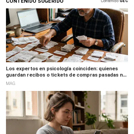
CONTENIDO SUGERIDO
Contenido
GEC
Los expertos en psicología coinciden: quienes
guardan recibos o tickets de compras pasadas no
son acumuladores, sino que tienen necesidad de
MAG.
control