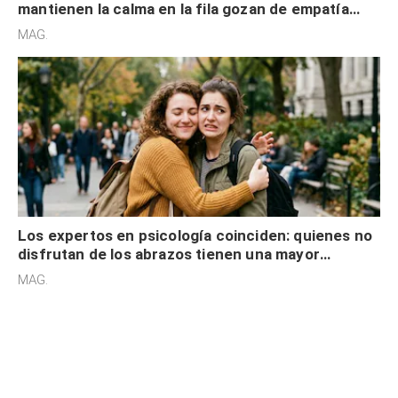
mantienen la calma en la fila gozan de empatía
cognitiva, gratitud y no solo tienen autocontrol
MAG.
Los expertos en psicología coinciden: quienes no
disfrutan de los abrazos tienen una mayor
sensibilidad a los estímulos físicos y no es por
MAG.
desinterés