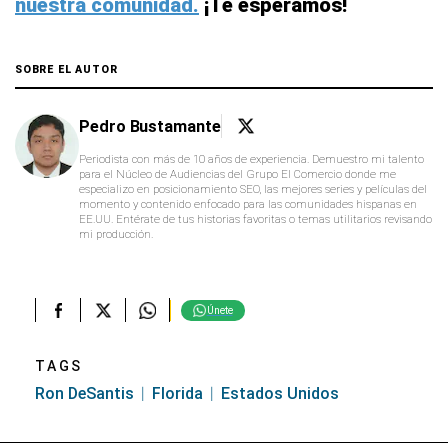
nuestra comunidad.
¡Te esperamos!
SOBRE EL AUTOR
Pedro Bustamante
Periodista con más de 10 años de experiencia. Demuestro mi talento
para el Núcleo de Audiencias del Grupo El Comercio donde me
especializo en posicionamiento SEO, las mejores series y películas del
momento y contenido enfocado para las comunidades hispanas en
EE.UU. Entérate de tus historias favoritas o temas utilitarios revisando
mi producción.
Únete
TAGS
Ron DeSantis
Florida
Estados Unidos