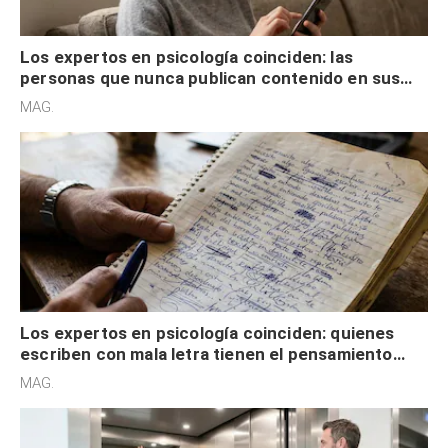
Los expertos en psicología coinciden: las
personas que nunca publican contenido en sus
redes sociales no pretenden buscar validación
MAG.
externa
Los expertos en psicología coinciden: quienes
escriben con mala letra tienen el pensamiento
acelerado y no lo hacen por desinterés
MAG.