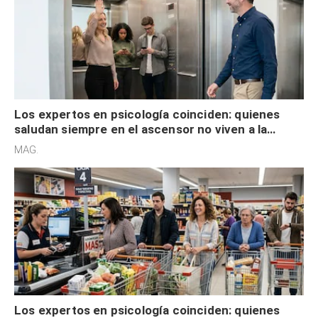
Los expertos en psicología coinciden: quienes
saludan siempre en el ascensor no viven a la
defensiva y tienen apertura social
MAG.
Los expertos en psicología coinciden: quienes