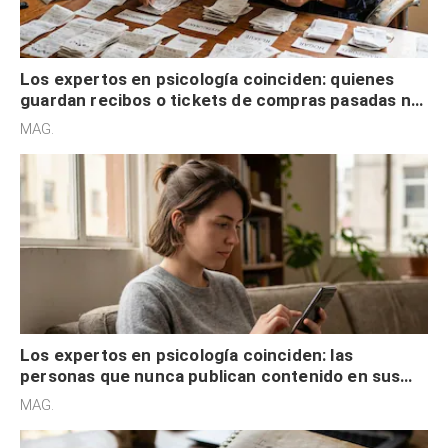
Los expertos en psicología coinciden: quienes
guardan recibos o tickets de compras pasadas no
son acumuladores, sino que tienen necesidad de
MAG.
control
Los expertos en psicología coinciden: las
personas que nunca publican contenido en sus
redes sociales no pretenden buscar validación
MAG.
externa