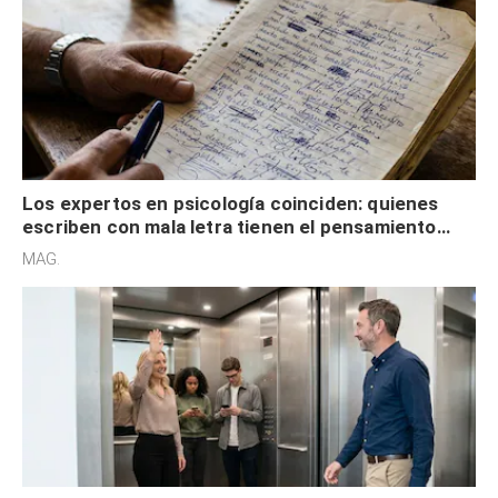
Los expertos en psicología coinciden: quienes
escriben con mala letra tienen el pensamiento
acelerado y no lo hacen por desinterés
MAG.