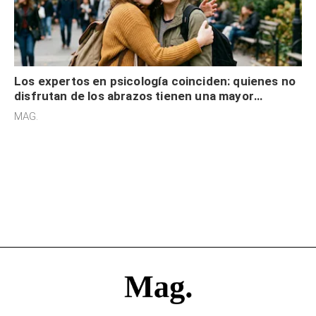
Los expertos en psicología coinciden: quienes no
disfrutan de los abrazos tienen una mayor
sensibilidad a los estímulos físicos y no es por
MAG.
desinterés