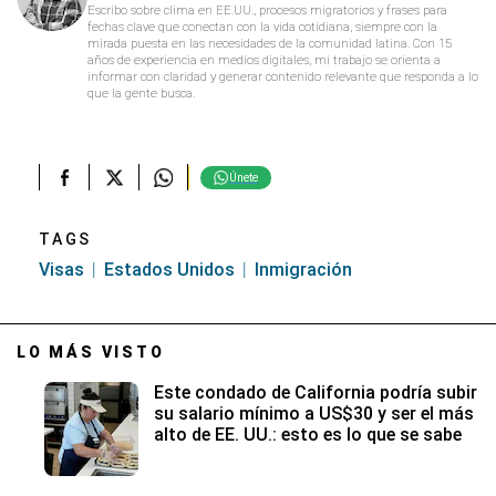
Escribo sobre clima en EE.UU., procesos migratorios y frases para
fechas clave que conectan con la vida cotidiana, siempre con la
mirada puesta en las necesidades de la comunidad latina. Con 15
años de experiencia en medios digitales, mi trabajo se orienta a
informar con claridad y generar contenido relevante que responda a lo
que la gente busca.
Únete
TAGS
Visas
Estados Unidos
Inmigración
LO MÁS VISTO
Este condado de California podría subir
su salario mínimo a US$30 y ser el más
alto de EE. UU.: esto es lo que se sabe