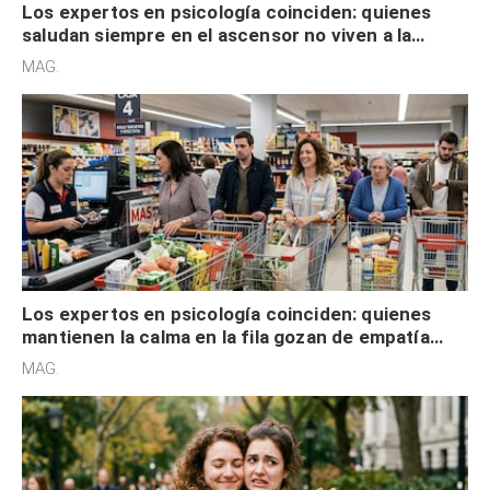
Los expertos en psicología coinciden: quienes
saludan siempre en el ascensor no viven a la
defensiva y tienen apertura social
MAG.
Los expertos en psicología coinciden: quienes
mantienen la calma en la fila gozan de empatía
cognitiva, gratitud y no solo tienen autocontrol
MAG.