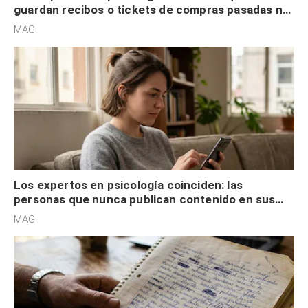
guardan recibos o tickets de compras pasadas no
son acumuladores, sino que tienen necesidad de
MAG.
control
Los expertos en psicología coinciden: las
personas que nunca publican contenido en sus
redes sociales no pretenden buscar validación
MAG.
externa