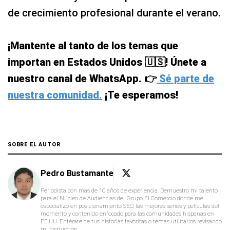
de crecimiento profesional durante el verano.
¡Mantente al tanto de los temas que
importan en Estados Unidos 🇺🇸! Únete a
nuestro canal de WhatsApp. 👉
Sé parte de
nuestra comunidad.
¡Te esperamos!
SOBRE EL AUTOR
Pedro Bustamante
Periodista con más de 10 años de experiencia. Demuestro mi talento
para el Núcleo de Audiencias del Grupo El Comercio donde me
especializo en posicionamiento SEO, las mejores series y películas del
momento y contenido enfocado para las comunidades hispanas en
EE.UU. Entérate de tus historias favoritas o temas utilitarios revisando
mi producción.