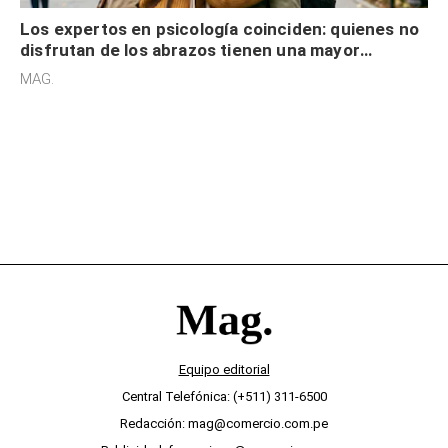
Los expertos en psicología coinciden: quienes no
disfrutan de los abrazos tienen una mayor
sensibilidad a los estímulos físicos y no es por
MAG.
desinterés
Equipo editorial
Central Telefónica: (+511) 311-6500
Redacción: mag@comercio.com.pe