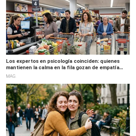
Los expertos en psicología coinciden: quienes
mantienen la calma en la fila gozan de empatía
cognitiva, gratitud y no solo tienen autocontrol
MAG.