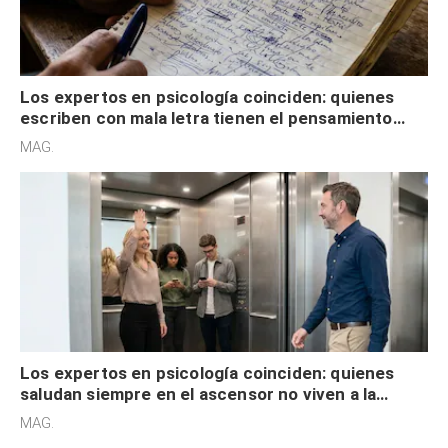
Los expertos en psicología coinciden: quienes
escriben con mala letra tienen el pensamiento
acelerado y no lo hacen por desinterés
MAG.
Los expertos en psicología coinciden: quienes
saludan siempre en el ascensor no viven a la
defensiva y tienen apertura social
MAG.