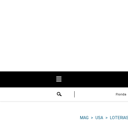
USA
Respuestas
Fama
Historias
Data
Videos
Recetas
Florida
Virales
Lo último
MAG
>
USA
>
LOTERIA
Volver a El Comercio