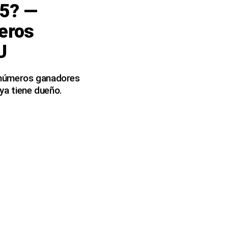
25? —
meros
U
s números ganadores
 ya tiene dueño.