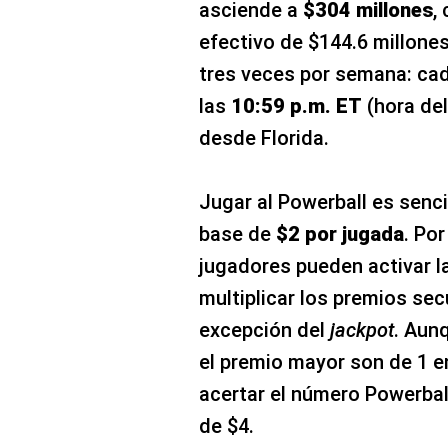
asciende a
$304 millones
,
efectivo de $144.6 millones
tres veces por semana: ca
las
10:59 p.m. ET
(hora del
desde Florida.
Jugar al Powerball es senci
base de
$2 por jugada
. Por
jugadores pueden activar l
multiplicar los premios sec
excepción del
jackpot
. Aun
el premio mayor son de 1 e
acertar el número Powerbal
de $4.