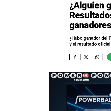
¿Alguien g
elcomercio.pe
Resultados
Términos
ganadores
Y
Condiciones
De
Uso
¿Hubo ganador del P
y el resultado oficia
Oficinas
Concesionarias
Principios
Rectores
Buenas
Prácticas
Políticas
De
Privacidad
Política
Integrada
De
Gestión