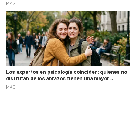
cognitiva, gratitud y no solo tienen autocontrol
MAG.
Los expertos en psicología coinciden: quienes no
disfrutan de los abrazos tienen una mayor
sensibilidad a los estímulos físicos y no es por
MAG.
desinterés