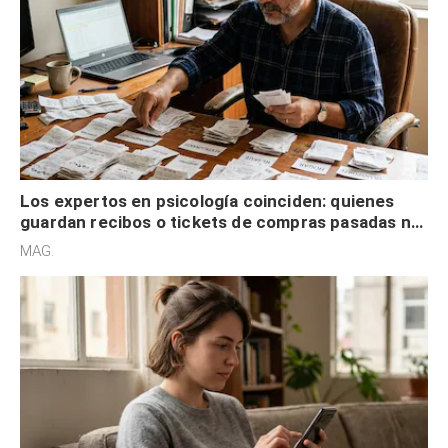
Los expertos en psicología coinciden: quienes
guardan recibos o tickets de compras pasadas no
son acumuladores, sino que tienen necesidad de
MAG.
control