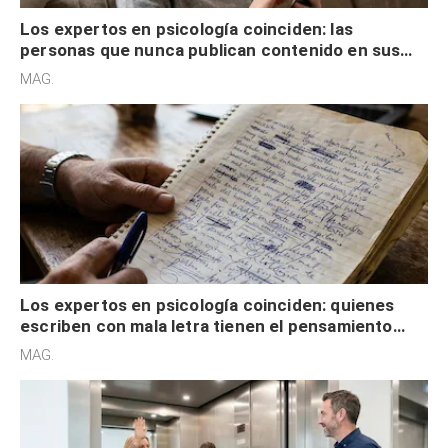
Los expertos en psicología coinciden: las
personas que nunca publican contenido en sus
redes sociales no pretenden buscar validación
MAG.
externa
Los expertos en psicología coinciden: quienes
escriben con mala letra tienen el pensamiento
acelerado y no lo hacen por desinterés
MAG.