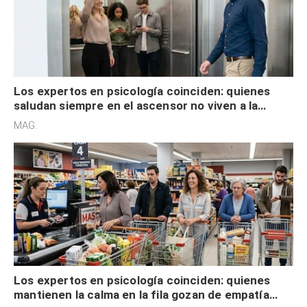
Los expertos en psicología coinciden: quienes
saludan siempre en el ascensor no viven a la
defensiva y tienen apertura social
MAG.
Los expertos en psicología coinciden: quienes
mantienen la calma en la fila gozan de empatía