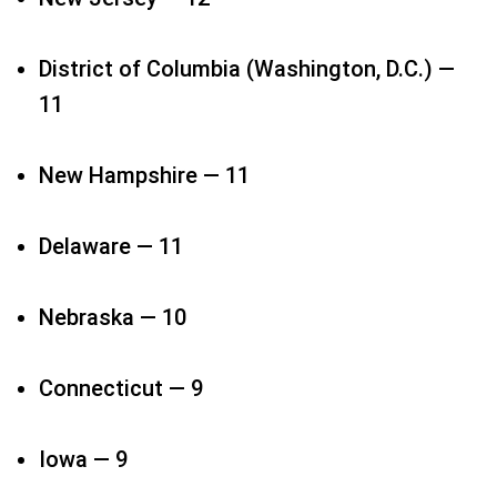
District of Columbia (Washington, D.C.) —
11​
New Hampshire — 11​
Delaware — 11​
Nebraska — 10​
Connecticut — 9​
Iowa — 9​