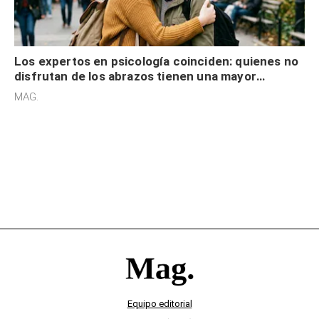
Los expertos en psicología coinciden: quienes no
disfrutan de los abrazos tienen una mayor
sensibilidad a los estímulos físicos y no es por
MAG.
desinterés
Equipo editorial