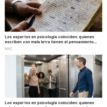
Los expertos en psicología coinciden: quienes
escriben con mala letra tienen el pensamiento
acelerado y no lo hacen por desinterés
MAG.
Los expertos en psicología coinciden: quienes