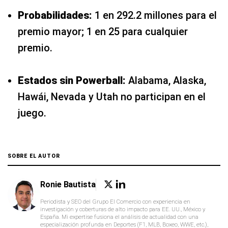
Probabilidades:
1 en 292.2 millones para el
premio mayor; 1 en 25 para cualquier
premio.
Estados sin Powerball:
Alabama, Alaska,
Hawái, Nevada y Utah no participan en el
juego.
SOBRE EL AUTOR
Ronie Bautista
Periodista y SEO del Grupo El Comercio con experiencia en
investigación y coberturas de alto impacto para EE. UU., México y
España. Mi expertise fusiona el análisis de actualidad con una
especialización profunda en Deportes (F1, MLB, Boxeo, WWE, etc.),