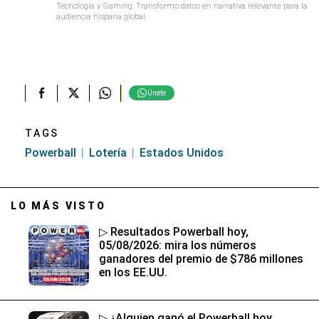
Tecnología y Gaming. Transformo datos en narrativa relevante para la
audiencia hispana global.
Únete
TAGS
Powerball
Lotería
Estados Unidos
LO MÁS VISTO
▷ Resultados Powerball hoy,
05/08/2026: mira los números
ganadores del premio de $786 millones
en los EE.UU.
▷ ¿Alguien ganó el Powerball hoy,