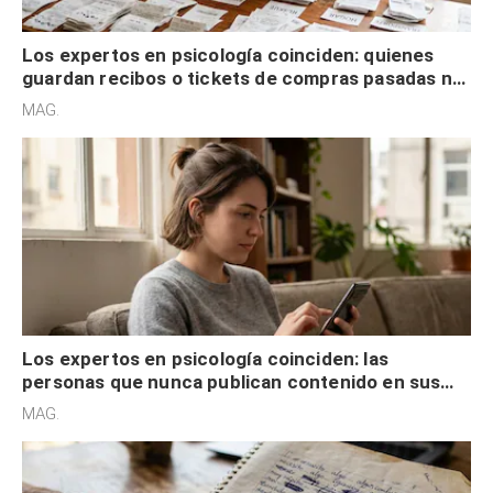
Los expertos en psicología coinciden: quienes
guardan recibos o tickets de compras pasadas no
son acumuladores, sino que tienen necesidad de
MAG.
control
Los expertos en psicología coinciden: las
personas que nunca publican contenido en sus
redes sociales no pretenden buscar validación
MAG.
externa