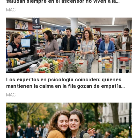
saludan siempre en el ascensor no viven a la
defensiva y tienen apertura social
MAG.
Los expertos en psicología coinciden: quienes
mantienen la calma en la fila gozan de empatía
cognitiva, gratitud y no solo tienen autocontrol
MAG.