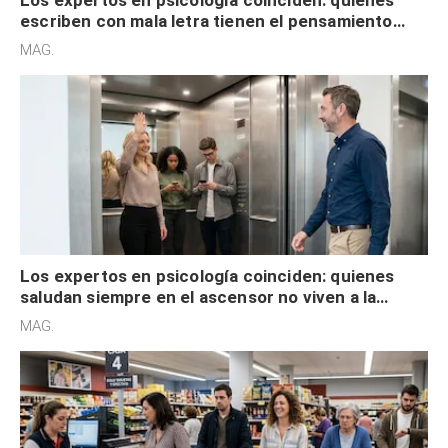
escriben con mala letra tienen el pensamiento
acelerado y no lo hacen por desinterés
MAG.
Los expertos en psicología coinciden: quienes
saludan siempre en el ascensor no viven a la
defensiva y tienen apertura social
MAG.