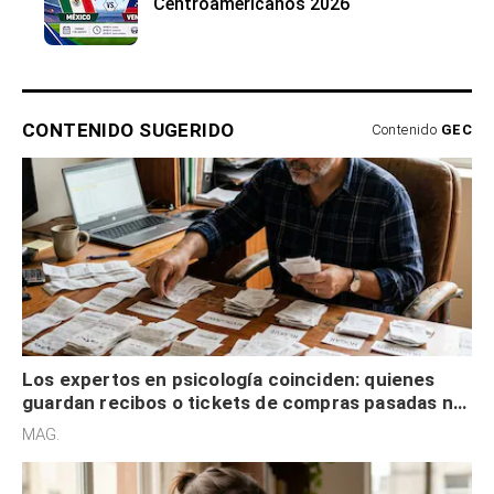
Centroamericanos 2026
CONTENIDO SUGERIDO
Contenido
GEC
Los expertos en psicología coinciden: quienes
guardan recibos o tickets de compras pasadas no
son acumuladores, sino que tienen necesidad de
MAG.
control