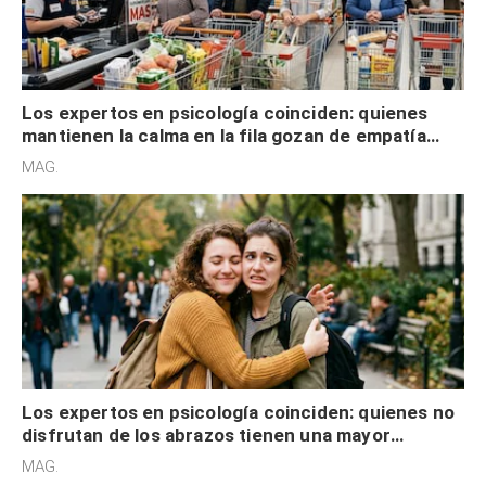
Los expertos en psicología coinciden: quienes
mantienen la calma en la fila gozan de empatía
cognitiva, gratitud y no solo tienen autocontrol
MAG.
Los expertos en psicología coinciden: quienes no
disfrutan de los abrazos tienen una mayor
sensibilidad a los estímulos físicos y no es por
MAG.
desinterés