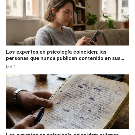
Los expertos en psicología coinciden: las
personas que nunca publican contenido en sus
redes sociales no pretenden buscar validación
MAG.
externa
Los expertos en psicología coinciden: quienes