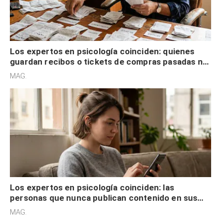
Los expertos en psicología coinciden: quienes
guardan recibos o tickets de compras pasadas no
son acumuladores, sino que tienen necesidad de
MAG.
control
Los expertos en psicología coinciden: las
personas que nunca publican contenido en sus
redes sociales no pretenden buscar validación
MAG.
externa