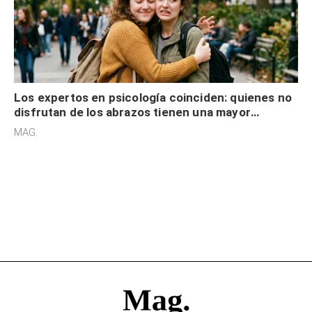
Los expertos en psicología coinciden: quienes no
disfrutan de los abrazos tienen una mayor
sensibilidad a los estímulos físicos y no es por
MAG.
desinterés