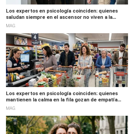
Los expertos en psicología coinciden: quienes
saludan siempre en el ascensor no viven a la
defensiva y tienen apertura social
MAG.
Los expertos en psicología coinciden: quienes
mantienen la calma en la fila gozan de empatía
cognitiva, gratitud y no solo tienen autocontrol
MAG.