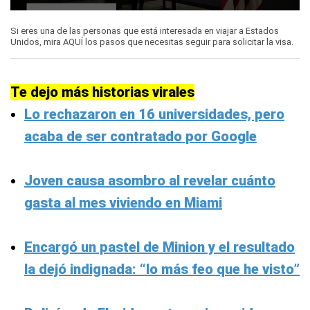
0
seconds
Si eres una de las personas que está interesada en viajar a Estados
of
Unidos, mira AQUÍ los pasos que necesitas seguir para solicitar la visa.
1
minute,
40
seconds
Te dejo más historias virales
Lo rechazaron en 16 universidades, pero
acaba de ser contratado por Google
Joven causa asombro al revelar cuánto
gasta al mes viviendo en Miami
Encargó un pastel de Minion y el resultado
la dejó indignada: “lo más feo que he visto”