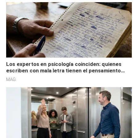
Los expertos en psicología coinciden: quienes
escriben con mala letra tienen el pensamiento
acelerado y no lo hacen por desinterés
MAG.