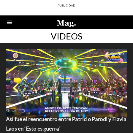
VIDEOS
Show
Así fue el reencuentro entre Patricio Parodi y Flavia
0
seconds
Laos en ‘Esto es guerra’
of