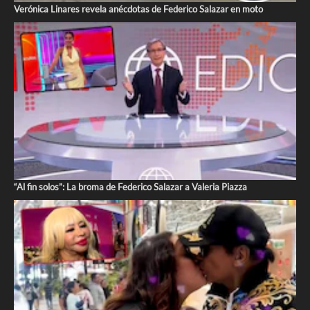
Verónica Linares revela anécdotas de Federico Salazar en moto
“Al fin solos”: La broma de Federico Salazar a Valeria Piazza