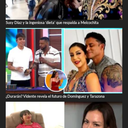
Susy Díaz y la ingeniosa ‘dieta’ que respalda a Melcochita
¿Durarán? Vidente revela el futuro de Domínguez y Tarazona