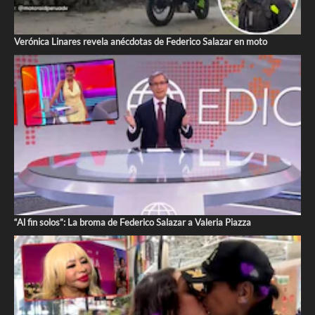
Verónica Linares revela anécdotas de Federico Salazar en moto
“Al fin solos”: La broma de Federico Salazar a Valeria Piazza