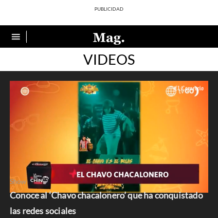
VIDEOS
Show
Conoce al ‘Chavo chacalonero’ que ha conquistado
0
seconds
las redes sociales
of