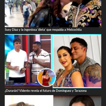
Susy Díaz y la ingeniosa ‘dieta’ que respalda a Melcochita
¿Durarán? Vidente revela el futuro de Domínguez y Tarazona