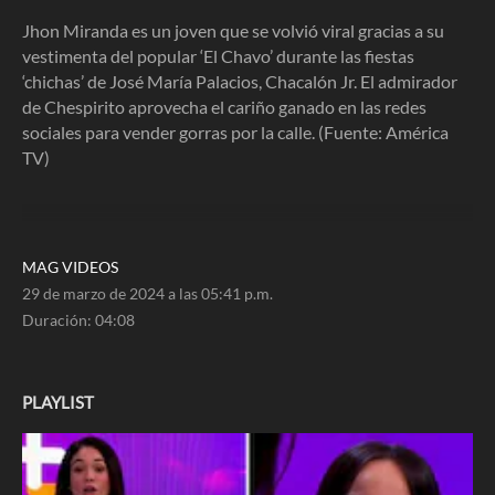
4
minutes,
Jhon Miranda es un joven que se volvió viral gracias a su
8
vestimenta del popular ‘El Chavo’ durante las fiestas
seconds
‘chichas’ de José María Palacios, Chacalón Jr. El admirador
de Chespirito aprovecha el cariño ganado en las redes
sociales para vender gorras por la calle. (Fuente: América
TV)
MAG VIDEOS
29 de marzo de 2024 a las 05:41 p.m.
Duración:
04:08
PLAYLIST